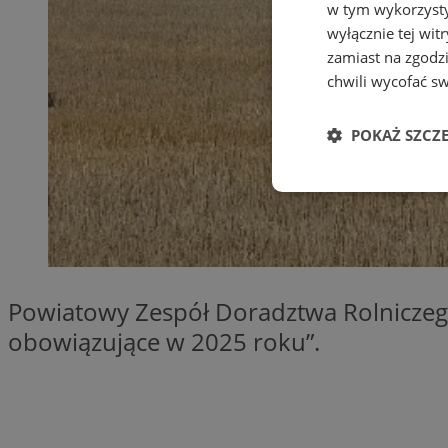
w tym wykorzysty
wyłącznie tej wi
zamiast na zgodz
chwili wycofać s
POKAŻ SZCZ
Niezbędne
Powiatowy Zespół Doradztwa Rolniczeg
obowiązujące w 2025 roku”.
Ni
Niezbędne pliki cook
zarządzanie kontem. 
Nazwa