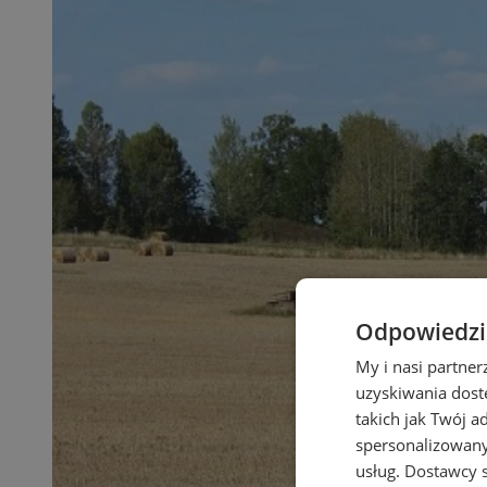
Odpowiedzia
My i nasi partne
uzyskiwania dost
takich jak Twój a
spersonalizowanyc
usług.
Dostawcy s