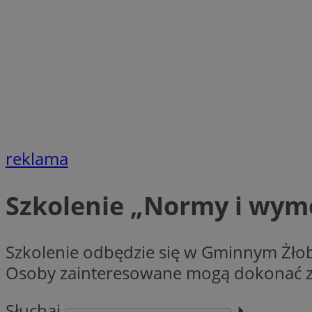
SessID
QeSessID
MvSessID
VISITOR_PRIVACY_
CookieScriptConse
reklama
Szkolenie „Normy i wym
__cf_bm
Szkolenie odbędzie się w Gminnym Żłobk
__cf_bm
Osoby zainteresowane mogą dokonać zap
Słuchaj
⏵︎