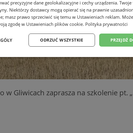
wać precyzyjne dane geolokalizacyjne i cechy urządzenia. Twoje
tryny. Niektórzy dostawcy mogą opierać się na prawnie uzasadnio
ie; masz prawo sprzeciwić się temu w
Ustawieniach reklam
. Może
woją zgodę w
Ustawieniach plików cookie
.
Polityka prywatności
EGÓŁY
ODRZUĆ WSZYSTKIE
PRZEJDŹ 
Wydajność
Targetowanie
Funkcjonalność
Ni
o w Gliwicach zaprasza na szkolenie pt
ezbędne
Wydajność
Targetowanie
Funkcjonalność
Niesklasyfikow
ie umożliwiają korzystanie z podstawowych funkcji strony internetowej, takich jak log
Bez niezbędnych plików cookie nie można prawidłowo korzystać ze strony internetowe
Provider
/
Okres
Opis
Domena
przechowywania