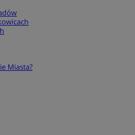
adów
skowicach
ch
ie Miasta?