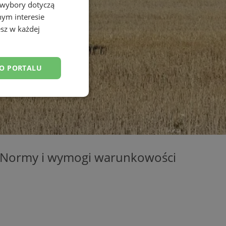
 wybory dotyczą
nym interesie
sz w każdej
DO PORTALU
esklasyfikowane
. „Normy i wymogi warunkowości
ane
owanie użytkownika i
j.