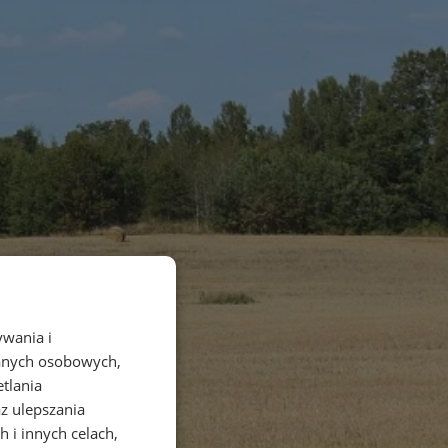
ywania i
danych osobowych,
etlania
az ulepszania
 i innych celach,