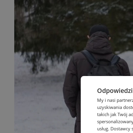
Odpowiedzia
My i nasi partne
uzyskiwania dost
takich jak Twój a
spersonalizowanyc
usług.
Dostawcy s