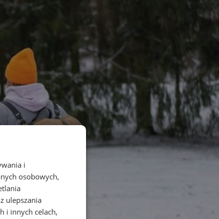
ywania i
danych osobowych,
etlania
az ulepszania
 i innych celach,