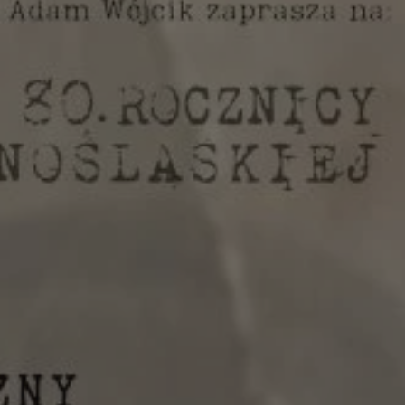
yfikator sesji.
yfikator sesji.
yfikator sesji.
o przechowywania
watności dla ich
dane dotyczące zgody
i i ustawienia
 preferencje zostaną
ch.
ez usługę Cookie-
eferencji
 pliki cookie. Jest
Cookie-Script.com
ania ludzi i botów.
ernetowej, ponieważ
aportów na temat
towej.
ania ludzi i botów.
ernetowej, ponieważ
aportów na temat
towej.