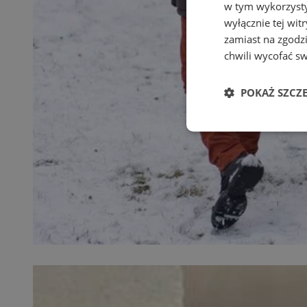
w tym wykorzysty
wyłącznie tej wi
zamiast na zgodz
chwili wycofać s
POKAŻ SZCZ
Niezbędne
Ni
Niezbędne pliki cook
zarządzanie kontem. 
Nazwa