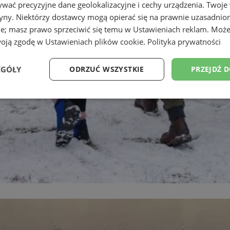
wać precyzyjne dane geolokalizacyjne i cechy urządzenia. Twoje
tryny. Niektórzy dostawcy mogą opierać się na prawnie uzasadnio
ie; masz prawo sprzeciwić się temu w
Ustawieniach reklam
. Może
woją zgodę w
Ustawieniach plików cookie
.
Polityka prywatności
EGÓŁY
ODRZUĆ WSZYSTKIE
PRZEJDŹ 
Wydajność
Targetowanie
Funkcjonalność
Ni
ezbędne
Wydajność
Targetowanie
Funkcjonalność
Niesklasyfikow
ie umożliwiają korzystanie z podstawowych funkcji strony internetowej, takich jak log
Bez niezbędnych plików cookie nie można prawidłowo korzystać ze strony internetowe
Provider
/
Okres
Opis
Domena
przechowywania