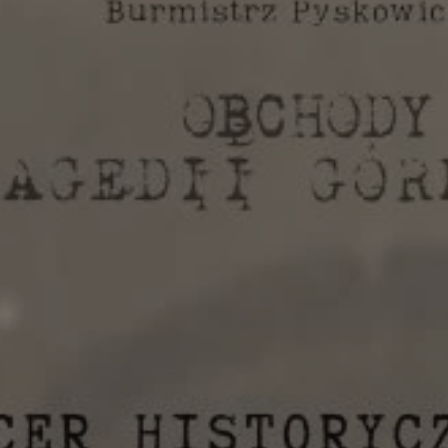
pyskowice.com.pl
1 rok
Ten plik cookie przechowuje ident
pyskowice.com.pl
1 rok
Ten plik cookie przechowuje ident
pyskowice.com.pl
1 rok
Ten plik cookie przechowuje ident
METADATA
5 miesięcy 4
Ten plik cookie jest używany d
YouTube
tygodnie
zgody użytkownika i wyboru pry
.youtube.com
interakcji z witryną. Rejestruje 
odwiedzającego na różne polityk
prywatności, zapewniając, że ich
uhonorowane w przyszłych sesja
nt
4 tygodnie 2 dni
Ten plik cookie jest używany prz
CookieScript
Script.com do zapamiętywania pr
pyskowice.com.pl
dotyczących zgody użytkownika na
to konieczne, aby baner cookie 
działał poprawnie.
29 minut 55
Ten plik cookie służy do rozróżni
Cloudflare Inc.
sekund
Jest to korzystne dla strony int
.twitter.com
Google Privacy Policy
umożliwia tworzenie ważnych r
korzystania z jej witryny interne
29 minut 59
Ten plik cookie służy do rozróżni
Cloudflare Inc.
sekund
Jest to korzystne dla strony int
.x.com
umożliwia tworzenie ważnych r
korzystania z jej witryny interne