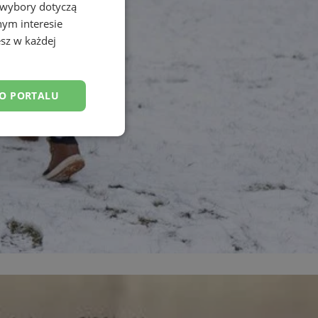
 wybory dotyczą
nym interesie
sz w każdej
DO PORTALU
esklasyfikowane
ane
owanie użytkownika i
j.