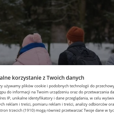
lne korzystanie z Twoich danych
rzy używamy plików cookie i podobnych technologii do przechow
ępu do informacji na Twoim urządzeniu oraz do przetwarzania 
dres IP, unikalne identyfikatory i dane przeglądania, w celu wyświ
h reklam i treści, pomiaru reklam i treści, analizy odbiorców or
tron trzecich (1910)
mogą również przetwarzać Twoje dane w tych