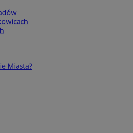
adów
skowicach
ch
ie Miasta?