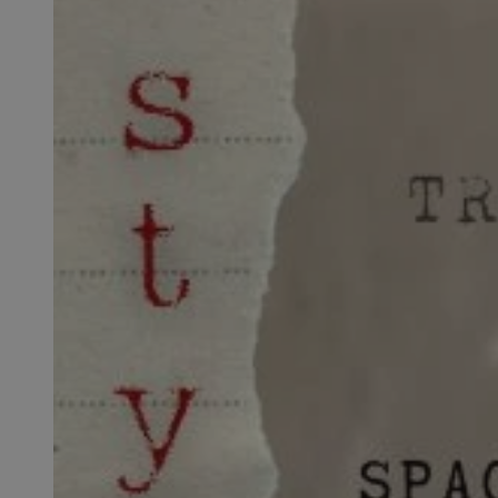
SessID
QeSessID
MvSessID
VISITOR_PRIVACY_
CookieScriptConse
__cf_bm
__cf_bm