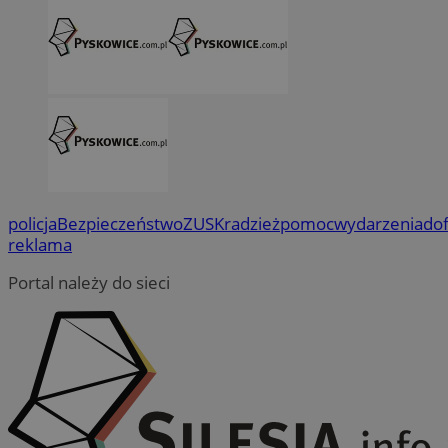
policja
Bezpieczeństwo
ZUS
Kradzież
pomoc
wydarzenia
do
reklama
Portal należy do sieci