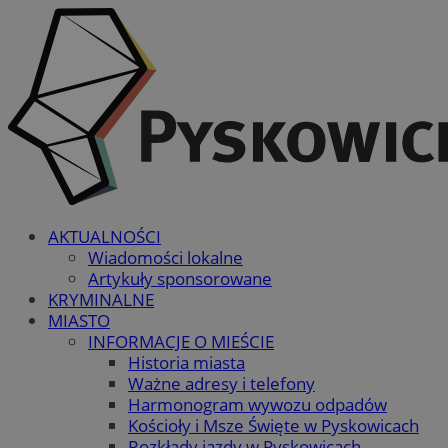
AKTUALNOŚCI
Wiadomości lokalne
Artykuły sponsorowane
KRYMINALNE
MIASTO
INFORMACJE O MIEŚCIE
Historia miasta
Ważne adresy i telefony
Harmonogram wywozu odpadów
Kościoły i Msze Święte w Pyskowicach
Rozkłady jazdy w Pyskowicach