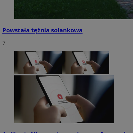
Powstała tężnia solankowa
7