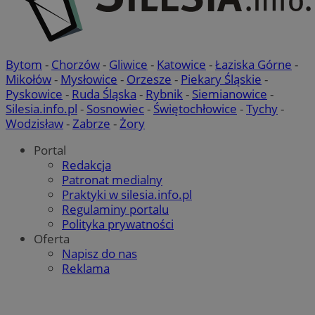
Bytom
-
Chorzów
-
Gliwice
-
Katowice
-
Łaziska Górne
-
Mikołów
-
Mysłowice
-
Orzesze
-
Piekary Śląskie
-
Pyskowice
-
Ruda Śląska
-
Rybnik
-
Siemianowice
-
Silesia.info.pl
-
Sosnowiec
-
Świętochłowice
-
Tychy
-
Wodzisław
-
Zabrze
-
Żory
Portal
Redakcja
Patronat medialny
Praktyki w silesia.info.pl
Regulaminy portalu
Polityka prywatności
Oferta
Napisz do nas
Reklama