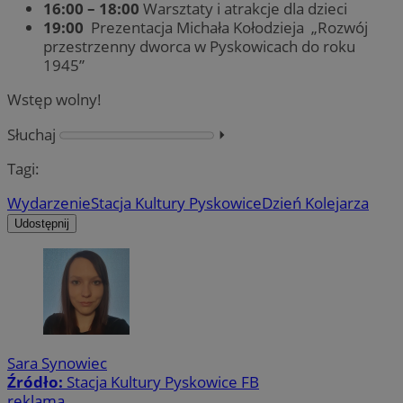
16:00 – 18:00
Warsztaty i atrakcje dla dzieci
19:00
Prezentacja Michała Kołodzieja „Rozwój
przestrzenny dworca w Pyskowicach do roku
1945”
Wstęp wolny!
Słuchaj
⏵︎
Tagi:
Wydarzenie
Stacja Kultury Pyskowice
Dzień Kolejarza
Udostępnij
Sara Synowiec
Źródło:
Stacja Kultury Pyskowice FB
reklama