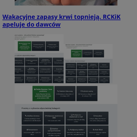
Wakacyjne zapasy krwi topnieją. RCKiK
apeluje do dawców