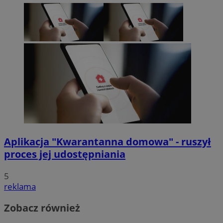
Aplikacja "Kwarantanna domowa" - ruszył
proces jej udostępniania
5
reklama
Zobacz również