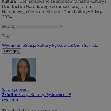
Kultura”. Dofinansowano ze środków Ministra Kultury i
Dziedzictwa Narodowego w ramach programu
Narodowego Centrum Kultury : Dom Kultury+ Edycja
2024
Słuchaj
⏵︎
Tagi:
Wydarzenie
Stacja Kultury Pyskowice
Dzień Sąsiada
Udostępnij
Sara Synowiec
Źródło:
Stacja Kultury Pyskowice FB
reklama