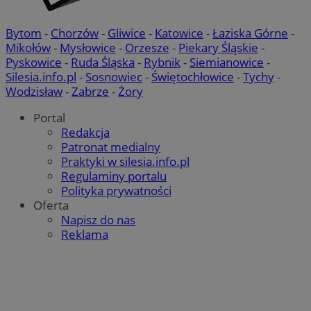
Bytom
-
Chorzów
-
Gliwice
-
Katowice
-
Łaziska Górne
-
Mikołów
-
Mysłowice
-
Orzesze
-
Piekary Śląskie
-
Pyskowice
-
Ruda Śląska
-
Rybnik
-
Siemianowice
-
Silesia.info.pl
-
Sosnowiec
-
Świętochłowice
-
Tychy
-
Wodzisław
-
Zabrze
-
Żory
Portal
Redakcja
Patronat medialny
Praktyki w silesia.info.pl
Regulaminy portalu
Polityka prywatności
Oferta
Napisz do nas
Reklama