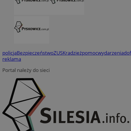
policja
Bezpieczeństwo
ZUS
Kradzież
pomoc
wydarzenia
do
reklama
Portal należy do sieci