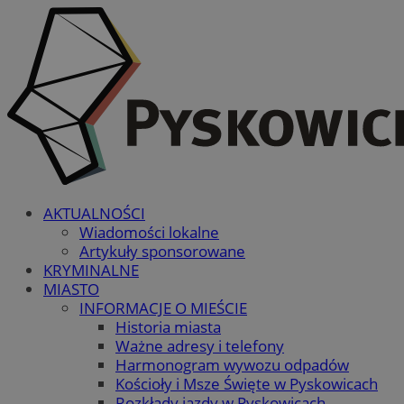
AKTUALNOŚCI
Wiadomości lokalne
Artykuły sponsorowane
KRYMINALNE
MIASTO
INFORMACJE O MIEŚCIE
Historia miasta
Ważne adresy i telefony
Harmonogram wywozu odpadów
Kościoły i Msze Święte w Pyskowicach
Rozkłady jazdy w Pyskowicach