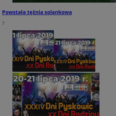
Powstała tężnia solankowa
7