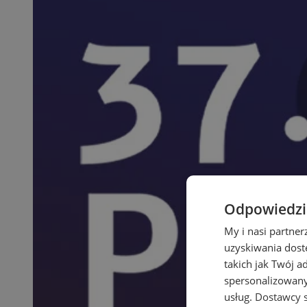
Odpowiedzia
My i nasi partne
uzyskiwania dost
takich jak Twój a
spersonalizowanyc
usług.
Dostawcy s