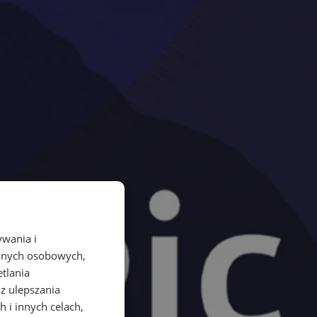
ywania i
danych osobowych,
etlania
az ulepszania
 i innych celach,