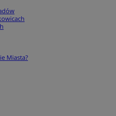
adów
skowicach
ch
ie Miasta?