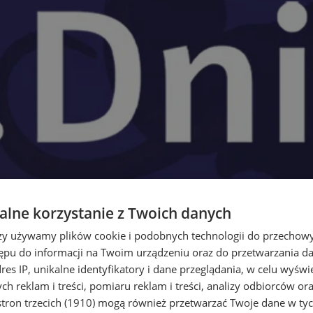
lne korzystanie z Twoich danych
rzy używamy plików cookie i podobnych technologii do przechow
ępu do informacji na Twoim urządzeniu oraz do przetwarzania 
dres IP, unikalne identyfikatory i dane przeglądania, w celu wyświ
h reklam i treści, pomiaru reklam i treści, analizy odbiorców or
tron trzecich (1910)
mogą również przetwarzać Twoje dane w tych