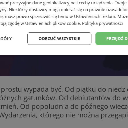
wać precyzyjne dane geolokalizacyjne i cechy urządzenia. Twoje
tryny. Niektórzy dostawcy mogą opierać się na prawnie uzasadnio
ie; masz prawo sprzeciwić się temu w
Ustawieniach reklam
. Może
woją zgodę w
Ustawieniach plików cookie
.
Polityka prywatności
EGÓŁY
ODRZUĆ WSZYSTKIE
PRZEJDŹ 
Wydajność
Targetowanie
Funkcjonalność
Ni
prostu wypada być. Od piątku do niedzie
óżnych gatunków. Od debiutantów do wiel
ezbędne
Wydajność
Targetowanie
Funkcjonalność
Niesklasyfikow
rzmień. Od popołudnia do późnego wiecz
ie umożliwiają korzystanie z podstawowych funkcji strony internetowej, takich jak log
Bez niezbędnych plików cookie nie można prawidłowo korzystać ze strony internetowe
 Wydarzenia, którego nie można przegapi
Provider
/
Okres
Opis
Domena
przechowywania