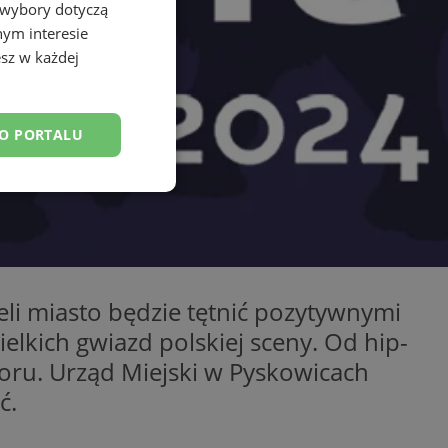
 wybory dotyczą
nym interesie
sz w każdej
DO PORTALU
esklasyfikowane
li miasto będzie tętnić pozytywnymi
kich gwiazd polskiej sceny. Od hip-
ane
oru. Urząd Miejski w Pyskowicach
owanie użytkownika i
j.
ć.