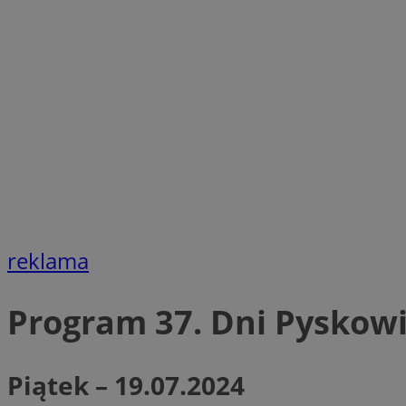
SessID
QeSessID
MvSessID
VISITOR_PRIVACY_
CookieScriptConse
reklama
__cf_bm
Program 37. Dni Pyskow
__cf_bm
Piątek – 19.07.2024