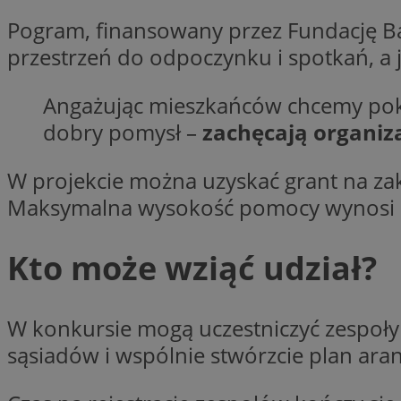
Nazwa
Pogram, finansowany przez Fundację B
Nazwa
ustat_y6rnhl0sgwc
Nazwa
przestrzeń do odpoczynku i spotkań, a
ustat_qtixygjb9ub
ustat_gid
test_cookie
__Secure-YNID
Angażując mieszkańców chcemy pokaz
ustat_ucijhkzXjde3
dobry pomysł –
zachęcają organiz
IDE
ustat_9myf32XcXje
__eoi
ustat_e1fXggjnd6q
W projekcie można uzyskać grant na zak
ustat_ugr1v6n1xr
Maksymalna wysokość pomocy wynosi 3
YSC
_ga_KRG642HW80
ustat_0qdml9jpb4p
ustat_a7pd4yq9deX
VISITOR_INFO1_LIV
Kto może wziąć udział?
__gpi
ustat_icx3j72fr3j1j
ustat_h2aqrz9xfljy
W konkursie mogą uczestniczyć zespoły 
_ga
_fbp
sąsiadów i wspólnie stwórzcie plan ara
__Secure-
ROLLOUT_TOKEN