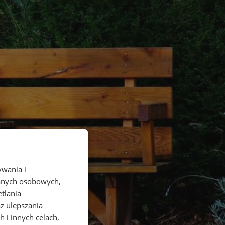
ywania i
danych osobowych,
etlania
az ulepszania
 i innych celach,