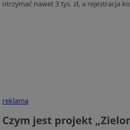
otrzymać nawet 3 tys. zł, a rejestracja k
SessID
QeSessID
MvSessID
VISITOR_PRIVACY_
CookieScriptConse
__cf_bm
reklama
__cf_bm
Czym jest projekt „Ziel