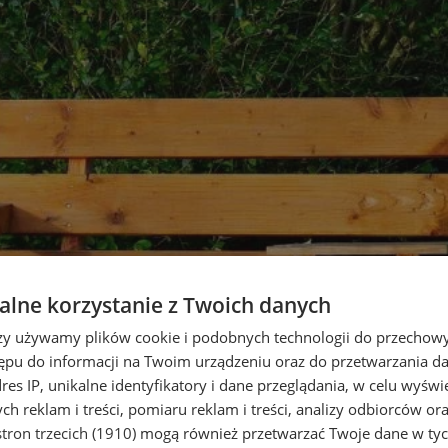
lne korzystanie z Twoich danych
rzy używamy plików cookie i podobnych technologii do przechow
ępu do informacji na Twoim urządzeniu oraz do przetwarzania 
dres IP, unikalne identyfikatory i dane przeglądania, w celu wyświ
h reklam i treści, pomiaru reklam i treści, analizy odbiorców or
tron trzecich (1910)
mogą również przetwarzać Twoje dane w tych