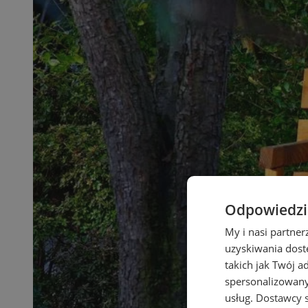
Odpowiedzia
My i nasi partne
uzyskiwania dost
takich jak Twój a
spersonalizowanyc
usług.
Dostawcy s