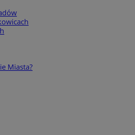
adów
skowicach
ch
ie Miasta?