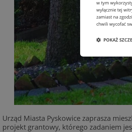
w tym wykorzysty
wyłącznie tej wi
zamiast na zgodz
chwili wycofać s
POKAŻ SZCZ
Niezbędne
Ni
Niezbędne pliki cook
zarządzanie kontem. 
Urząd Miasta Pyskowice zaprasza mieszk
projekt grantowy, którego zadaniem je
Nazwa