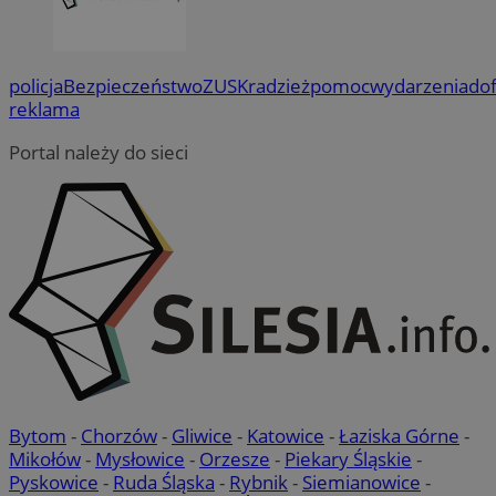
policja
Bezpieczeństwo
ZUS
Kradzież
pomoc
wydarzenia
do
reklama
Portal należy do sieci
Bytom
-
Chorzów
-
Gliwice
-
Katowice
-
Łaziska Górne
-
Mikołów
-
Mysłowice
-
Orzesze
-
Piekary Śląskie
-
Pyskowice
-
Ruda Śląska
-
Rybnik
-
Siemianowice
-