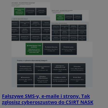
Fałszywe SMS-y, e-maile i strony. Tak
zgłosisz cyberoszustwo do CSIRT NASK