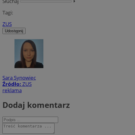
Słuchaj
⏵︎
Tagi:
ZUS
Udostępnij
Sara Synowiec
Źródło:
ZUS
reklama
Dodaj komentarz