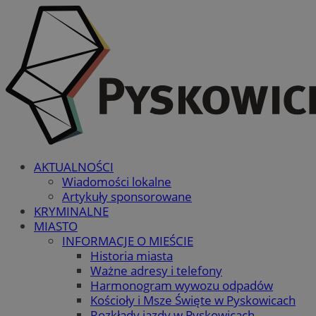
AKTUALNOŚCI
Wiadomości lokalne
Artykuły sponsorowane
KRYMINALNE
MIASTO
INFORMACJE O MIEŚCIE
Historia miasta
Ważne adresy i telefony
Harmonogram wywozu odpadów
Kościoły i Msze Święte w Pyskowicach
Rozkłady jazdy w Pyskowicach