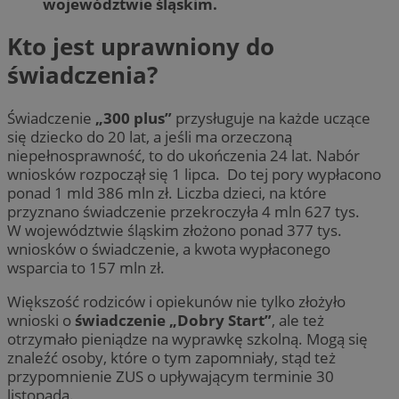
województwie śląskim.
Kto jest uprawniony do
świadczenia?
Świadczenie
„300 plus”
przysługuje na każde uczące
się dziecko do 20 lat, a jeśli ma orzeczoną
niepełnosprawność, to do ukończenia 24 lat. Nabór
wniosków rozpoczął się 1 lipca. Do tej pory wypłacono
ponad 1 mld 386 mln zł. Liczba dzieci, na które
przyznano świadczenie przekroczyła 4 mln 627 tys.
W województwie śląskim złożono ponad 377 tys.
wniosków o świadczenie, a kwota wypłaconego
wsparcia to 157 mln zł.
Większość rodziców i opiekunów nie tylko złożyło
wnioski o
świadczenie „Dobry Start”
, ale też
otrzymało pieniądze na wyprawkę szkolną. Mogą się
znaleźć osoby, które o tym zapomniały, stąd też
przypomnienie ZUS o upływającym terminie 30
listopada.