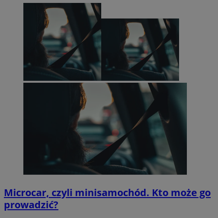
Microcar, czyli minisamochód. Kto może go
prowadzić?