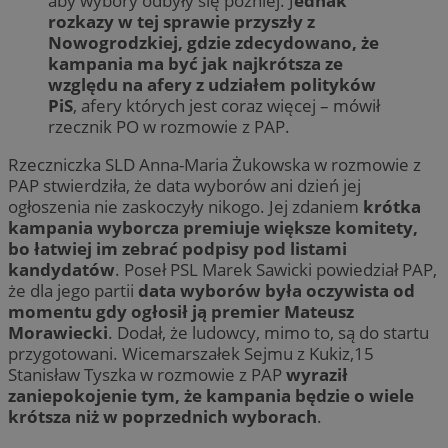
aby wybory odbyły się później. J
ednak
rozkazy w tej sprawie przyszły z
Nowogrodzkiej, gdzie zdecydowano, że
kampania ma być jak najkrótsza ze
względu na afery z udziałem polityków
PiS
, afery których jest coraz więcej – mówił
rzecznik PO w rozmowie z PAP.
Rzeczniczka SLD Anna-Maria Żukowska w rozmowie z
PAP stwierdziła, że data wyborów ani dzień jej
ogłoszenia nie zaskoczyły nikogo. Jej zdaniem
krótka
kampania wyborcza premiuje większe komitety,
bo łatwiej im zebrać podpisy pod listami
kandydatów
. Poseł PSL Marek Sawicki powiedział PAP,
że dla jego partii
data wyborów była oczywista od
momentu gdy ogłosił ją premier Mateusz
Morawiecki
. Dodał, że ludowcy, mimo to, są do startu
przygotowani. Wicemarszałek Sejmu z Kukiz,15
Stanisław Tyszka w rozmowie z PAP
wyraził
zaniepokojenie tym, że kampania będzie o wiele
krótsza niż w poprzednich wyborach
.