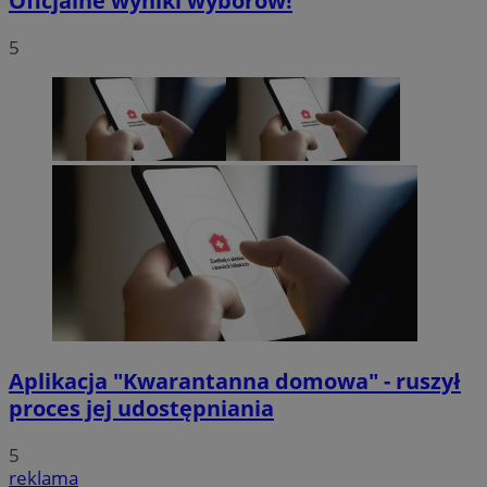
Oficjalne wyniki wyborów!
5
Aplikacja "Kwarantanna domowa" - ruszył
proces jej udostępniania
5
reklama