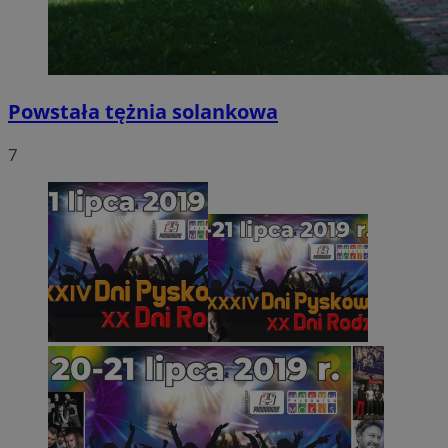
Powstała tężnia solankowa
7