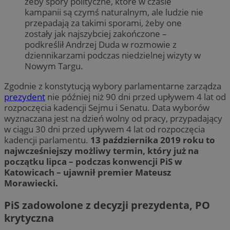
żeby spory polityczne, które w czasie
kampanii są czymś naturalnym, ale ludzie nie
przepadają za takimi sporami, żeby one
zostały jak najszybciej zakończone –
podkreślił Andrzej Duda w rozmowie z
dziennikarzami podczas niedzielnej wizyty w
Nowym Targu.
Zgodnie z konstytucją wybory parlamentarne zarządza
prezydent
nie później niż 90 dni przed upływem 4 lat od
rozpoczęcia kadencji Sejmu i Senatu. Data wyborów
wyznaczana jest na dzień wolny od pracy, przypadający
w ciągu 30 dni przed upływem 4 lat od rozpoczęcia
kadencji parlamentu.
13 października 2019 roku to
najwcześniejszy możliwy termin, który już na
początku lipca – podczas konwencji PiS w
Katowicach – ujawnił premier Mateusz
Morawiecki.
PiS zadowolone z decyzji prezydenta, PO
krytyczna