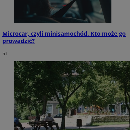
Microcar, czyli minisamochód. Kto może go
prowadzić?
51