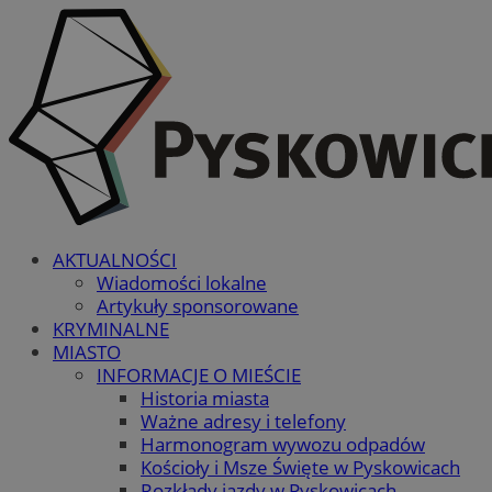
AKTUALNOŚCI
Wiadomości lokalne
Artykuły sponsorowane
KRYMINALNE
MIASTO
INFORMACJE O MIEŚCIE
Historia miasta
Ważne adresy i telefony
Harmonogram wywozu odpadów
Kościoły i Msze Święte w Pyskowicach
Rozkłady jazdy w Pyskowicach