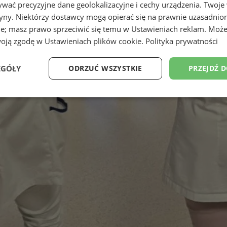
wać precyzyjne dane geolokalizacyjne i cechy urządzenia. Twoje
tryny. Niektórzy dostawcy mogą opierać się na prawnie uzasadnio
ie; masz prawo sprzeciwić się temu w
Ustawieniach reklam
. Może
woją zgodę w
Ustawieniach plików cookie
.
Polityka prywatności
EGÓŁY
ODRZUĆ WSZYSTKIE
PRZEJDŹ 
Wydajność
Targetowanie
Funkcjonalność
Ni
ezbędne
Wydajność
Targetowanie
Funkcjonalność
Niesklasyfikow
ie umożliwiają korzystanie z podstawowych funkcji strony internetowej, takich jak log
Bez niezbędnych plików cookie nie można prawidłowo korzystać ze strony internetowe
Provider
/
Okres
Opis
Domena
przechowywania