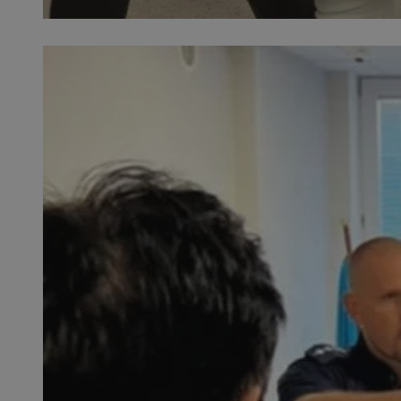
SessID
QeSessID
MvSessID
VISITOR_PRIVACY_
CookieScriptConse
__cf_bm
__cf_bm