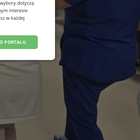
 wybory dotyczą
nym interesie
sz w każdej
DO PORTALU
esklasyfikowane
ane
owanie użytkownika i
j.