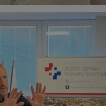
pyskowice.com.pl
1 rok
Ten plik cookie przechowuje ident
pyskowice.com.pl
1 rok
Ten plik cookie przechowuje ident
pyskowice.com.pl
1 rok
Ten plik cookie przechowuje ident
METADATA
5 miesięcy 4
Ten plik cookie jest używany d
YouTube
tygodnie
zgody użytkownika i wyboru pry
.youtube.com
interakcji z witryną. Rejestruje 
odwiedzającego na różne polityk
prywatności, zapewniając, że ich
uhonorowane w przyszłych sesja
nt
4 tygodnie 2 dni
Ten plik cookie jest używany prz
CookieScript
Script.com do zapamiętywania pr
pyskowice.com.pl
dotyczących zgody użytkownika na
to konieczne, aby baner cookie 
działał poprawnie.
29 minut 55
Ten plik cookie służy do rozróżni
Cloudflare Inc.
sekund
Jest to korzystne dla strony int
.twitter.com
Google Privacy Policy
umożliwia tworzenie ważnych r
korzystania z jej witryny interne
29 minut 59
Ten plik cookie służy do rozróżni
Cloudflare Inc.
sekund
Jest to korzystne dla strony int
.x.com
umożliwia tworzenie ważnych r
korzystania z jej witryny interne