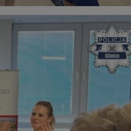
yfikator sesji.
yfikator sesji.
yfikator sesji.
o przechowywania
watności dla ich
dane dotyczące zgody
i i ustawienia
 preferencje zostaną
ch.
ez usługę Cookie-
eferencji
 pliki cookie. Jest
Cookie-Script.com
ania ludzi i botów.
ernetowej, ponieważ
aportów na temat
towej.
ania ludzi i botów.
ernetowej, ponieważ
aportów na temat
towej.