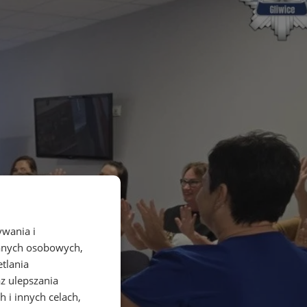
ywania i
danych osobowych,
etlania
az ulepszania
 i innych celach,