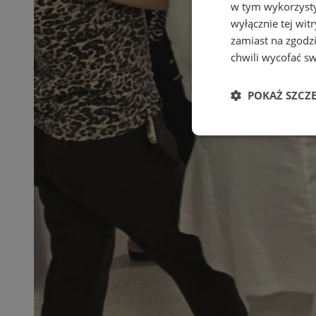
w tym wykorzysty
wyłącznie tej wi
zamiast na zgodz
chwili wycofać s
POKAŻ SZCZ
Niezbędne
Ni
Niezbędne pliki cook
zarządzanie kontem. 
Nazwa