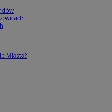
adów
skowicach
ch
ie Miasta?