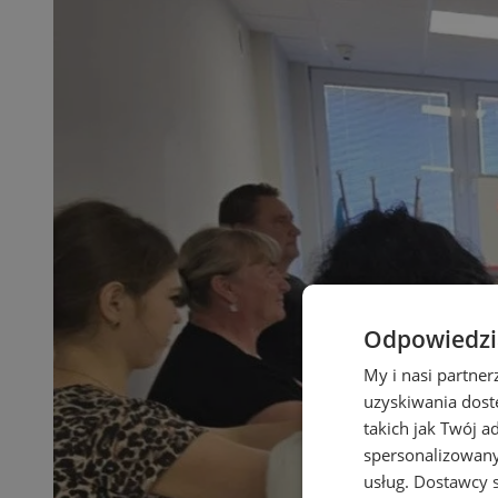
Odpowiedzia
My i nasi partne
uzyskiwania dost
takich jak Twój a
spersonalizowanyc
usług.
Dostawcy s