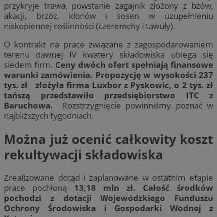
przykryje trawa, powstanie zagajnik złożony z bzów,
akacji, brzóz, klonów i sosen w uzupełnieniu
niskopiennej roślinności (czeremchy i tawuły).
O kontrakt na prace związane z zagospodarowaniem
terenu dawnej IV kwatery składowiska ubiega się
siedem firm.
Ceny dwóch ofert spełniają finansowe
warunki zamówienia. Propozycję w wysokości 237
tys. zł złożyła firma Luxbor z Pyskowic, o 2 tys. zł
tańszą przedstawiło przedsiębiorstwo ITC z
Baruchowa.
Rozstrzygnięcie powinniśmy poznać w
najbliższych tygodniach.
Można już ocenić całkowity koszt
rekultywacji składowiska
Zrealizowane dotąd i zaplanowane w ostatnim etapie
prace pochłoną
13,18 mln zł. Całość środków
pochodzi z dotacji Wojewódzkiego Funduszu
Ochrony Środowiska i Gospodarki Wodnej z