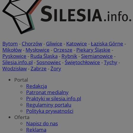
Bytom
-
Chorzów
-
Gliwice
-
Katowice
-
Łaziska Górne
-
Mikołów
-
Mysłowice
-
Orzesze
-
Piekary Śląskie
-
Pyskowice
-
Ruda Śląska
-
Rybnik
-
Siemianowice
-
Silesia.info.pl
-
Sosnowiec
-
Świętochłowice
-
Tychy
-
Wodzisław
-
Zabrze
-
Żory
Portal
Redakcja
Patronat medialny
Praktyki w silesia.info.pl
Regulaminy portalu
Polityka prywatności
Oferta
Napisz do nas
Reklama