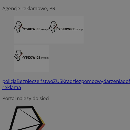
Agencje reklamowe, PR
policja
Bezpieczeństwo
ZUS
Kradzież
pomoc
wydarzenia
do
reklama
Portal należy do sieci