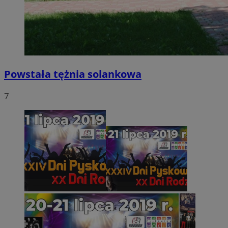
Powstała tężnia solankowa
7