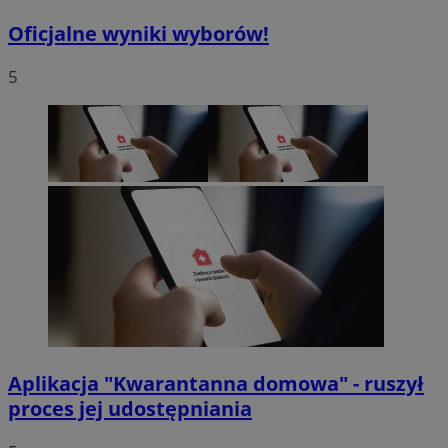
Oficjalne wyniki wyborów!
5
Aplikacja "Kwarantanna domowa" - ruszył
proces jej udostępniania