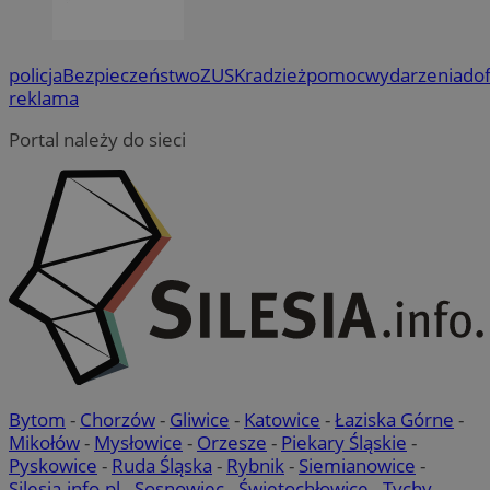
policja
Bezpieczeństwo
ZUS
Kradzież
pomoc
wydarzenia
do
reklama
Portal należy do sieci
Bytom
-
Chorzów
-
Gliwice
-
Katowice
-
Łaziska Górne
-
Mikołów
-
Mysłowice
-
Orzesze
-
Piekary Śląskie
-
Pyskowice
-
Ruda Śląska
-
Rybnik
-
Siemianowice
-
Silesia.info.pl
-
Sosnowiec
-
Świętochłowice
-
Tychy
-