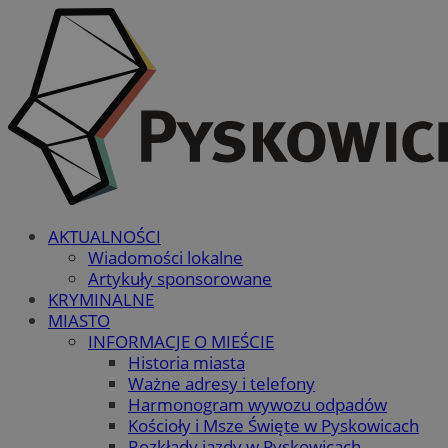
AKTUALNOŚCI
Wiadomości lokalne
Artykuły sponsorowane
KRYMINALNE
MIASTO
INFORMACJE O MIEŚCIE
Historia miasta
Ważne adresy i telefony
Harmonogram wywozu odpadów
Kościoły i Msze Święte w Pyskowicach
Rozkłady jazdy w Pyskowicach