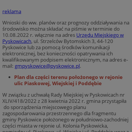
reklama
Wnioski do ww. planów oraz prognozy oddziaływania na
środowisko można składać na piśmie w terminie do
10.08.2022 r. włącznie na adres
Urzędu Miejskiego w
Pyskowicach
, ul. Strzelców Bytomskich 3, 44-120
Pyskowice lub za pomocą środków komunikacji
elektronicznej, bez konieczności opatrywania ich
kwalifikowanym podpisem elektronicznym, na adres e-
mail:
gmpyskowice@pyskowice.pl
.
Plan dla części terenu położonego w rejonie
ulic Piaskowej, Wiejskiej i Poddębie
W związku z uchwałą Rady Miejskiej w Pyskowicach nr
XLIV/418/2022 z 28 kwietnia 2022 r. gmina przystąpiła
do sporządzenia miejscowego planu
zagospodarowania przestrzennego dla fragmentu
gminy Pyskowice położonego w południowo-zachodniej
części miasta w rejonie ul. Kolonia Pyskowicka,
pomiędzy ul. Piaskową, ul. Wiejską i ul. Poddębie wraz z