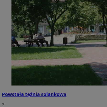
Powstała tężnia solankowa
7