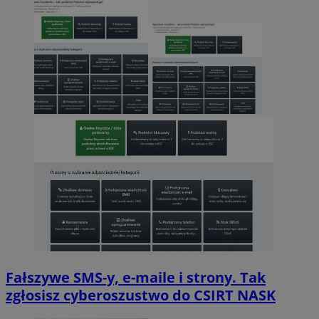
Fałszywe SMS-y, e-maile i strony. Tak
zgłosisz cyberoszustwo do CSIRT NASK