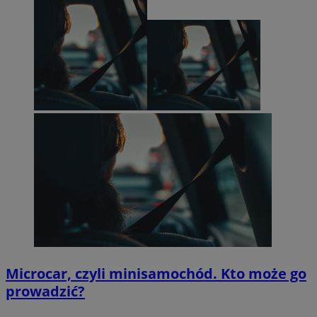
Microcar, czyli minisamochód. Kto może go
prowadzić?