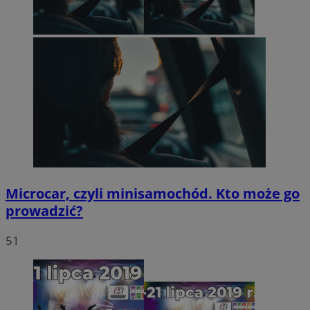
Microcar, czyli minisamochód. Kto może go
prowadzić?
51