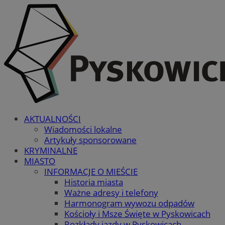
AKTUALNOŚCI
Wiadomości lokalne
Artykuły sponsorowane
KRYMINALNE
MIASTO
INFORMACJE O MIEŚCIE
Historia miasta
Ważne adresy i telefony
Harmonogram wywozu odpadów
Kościoły i Msze Święte w Pyskowicach
Rozkłady jazdy w Pyskowicach