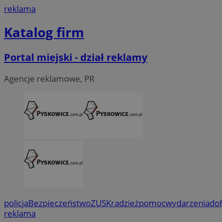
reklama
Katalog firm
Portal miejski - dział reklamy
Agencje reklamowe, PR
policja
Bezpieczeństwo
ZUS
Kradzież
pomoc
wydarzenia
do
reklama