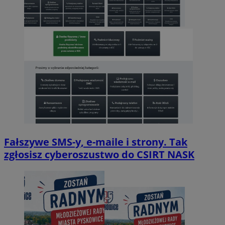
Fałszywe SMS-y, e-maile i strony. Tak
zgłosisz cyberoszustwo do CSIRT NASK