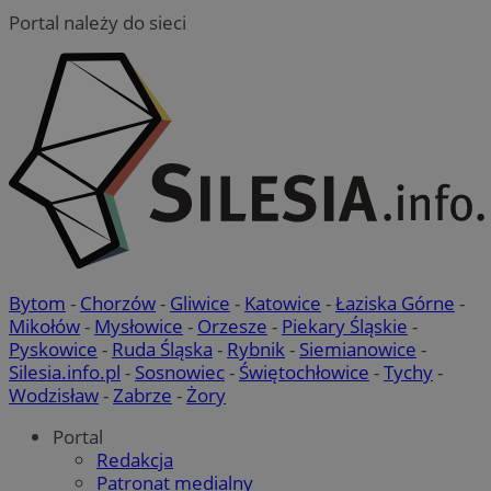
Portal należy do sieci
Bytom
-
Chorzów
-
Gliwice
-
Katowice
-
Łaziska Górne
-
Mikołów
-
Mysłowice
-
Orzesze
-
Piekary Śląskie
-
Pyskowice
-
Ruda Śląska
-
Rybnik
-
Siemianowice
-
Silesia.info.pl
-
Sosnowiec
-
Świętochłowice
-
Tychy
-
Wodzisław
-
Zabrze
-
Żory
Portal
Redakcja
Patronat medialny