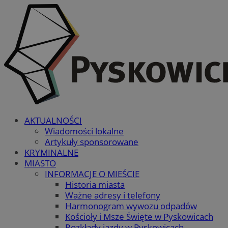
AKTUALNOŚCI
Wiadomości lokalne
Artykuły sponsorowane
KRYMINALNE
MIASTO
INFORMACJE O MIEŚCIE
Historia miasta
Ważne adresy i telefony
Harmonogram wywozu odpadów
Kościoły i Msze Święte w Pyskowicach
Rozkłady jazdy w Pyskowicach