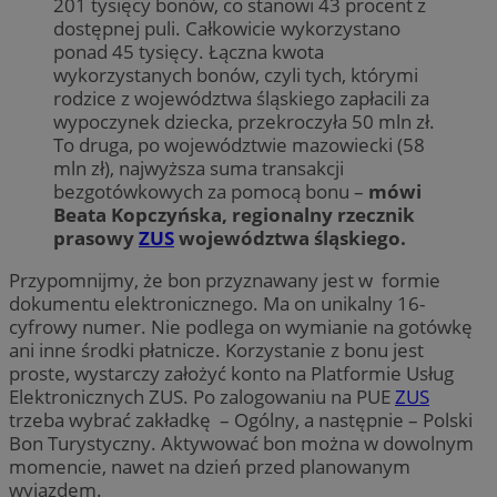
201 tysięcy bonów, co stanowi 43 procent z
dostępnej puli. Całkowicie wykorzystano
ponad 45 tysięcy. Łączna kwota
wykorzystanych bonów, czyli tych, którymi
rodzice z województwa śląskiego zapłacili za
wypoczynek dziecka, przekroczyła 50 mln zł.
To druga, po województwie mazowiecki (58
mln zł), najwyższa suma transakcji
bezgotówkowych za pomocą bonu –
mówi
Beata Kopczyńska, regionalny rzecznik
prasowy
ZUS
województwa śląskiego.
Przypomnijmy, że bon przyznawany jest w formie
dokumentu elektronicznego. Ma on unikalny 16-
cyfrowy numer. Nie podlega on wymianie na gotówkę
ani inne środki płatnicze. Korzystanie z bonu jest
proste, wystarczy założyć konto na Platformie Usług
Elektronicznych ZUS. Po zalogowaniu na PUE
ZUS
trzeba wybrać zakładkę – Ogólny, a następnie – Polski
Bon Turystyczny. Aktywować bon można w dowolnym
momencie, nawet na dzień przed planowanym
wyjazdem.