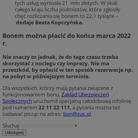
tych usług wyniosła 21 mln złotych. W skali
całego kraju liczba podmiotów, które zgłosiły
chęć rozliczania się bonem to 22,1 tysiące –
dodaje Beata Kopczyńska.
Bonem można płacić do końca marca 2022
r.
Nie znaczy to jednak, że do tego czasu trzeba
skorzystać z noclegu czy imprezy. Nie ma
przeszkód, by opłacić w ten sposób rezerwacje np.
na pobyt w późniejszym terminie.
Dla wszystkich, którzy mają pytania związane z
funkcjonowaniem bonu,
Zakład Ubezpieczeń
Społecznych
uruchomił specjalną całodobową infolinię
pod numerem
22 11 22 111
, a pytania można też
zadawać pisząc na adres:
bon@zus.pl
.
Słuchaj
⏵︎
Udostępnij