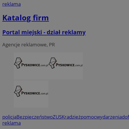
reklama
Katalog firm
Portal miejski - dział reklamy
Agencje reklamowe, PR
policja
Bezpieczeństwo
ZUS
Kradzież
pomoc
wydarzenia
do
reklama