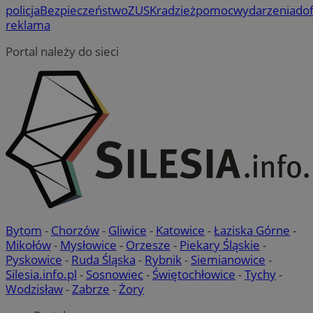
policja
Bezpieczeństwo
ZUS
Kradzież
pomoc
wydarzenia
do
reklama
Portal należy do sieci
Bytom
-
Chorzów
-
Gliwice
-
Katowice
-
Łaziska Górne
-
Mikołów
-
Mysłowice
-
Orzesze
-
Piekary Śląskie
-
Pyskowice
-
Ruda Śląska
-
Rybnik
-
Siemianowice
-
Silesia.info.pl
-
Sosnowiec
-
Świętochłowice
-
Tychy
-
Wodzisław
-
Zabrze
-
Żory