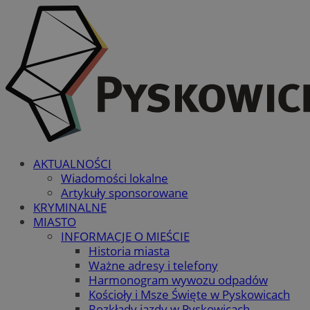
AKTUALNOŚCI
Wiadomości lokalne
Artykuły sponsorowane
KRYMINALNE
MIASTO
INFORMACJE O MIEŚCIE
Historia miasta
Ważne adresy i telefony
Harmonogram wywozu odpadów
Kościoły i Msze Święte w Pyskowicach
Rozkłady jazdy w Pyskowicach