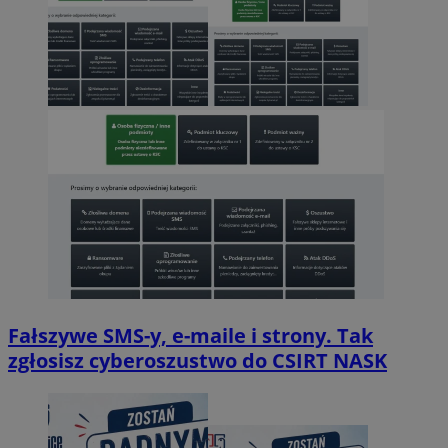
Fałszywe SMS-y, e-maile i strony. Tak
zgłosisz cyberoszustwo do CSIRT NASK