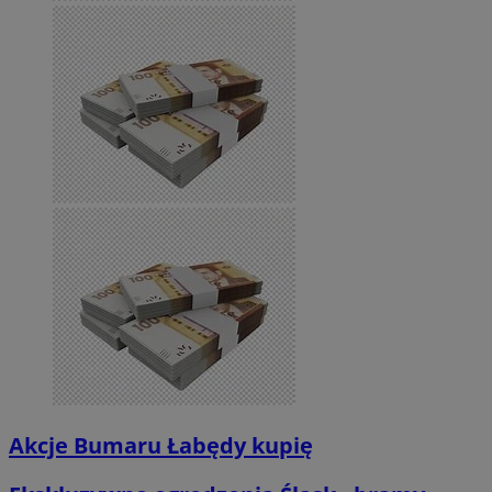
Akcje Bumaru Łabędy kupię