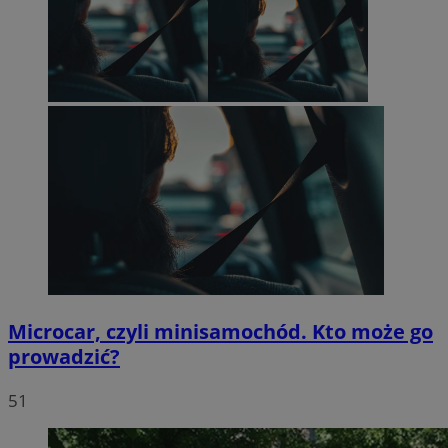
Microcar, czyli minisamochód. Kto może go
prowadzić?
51