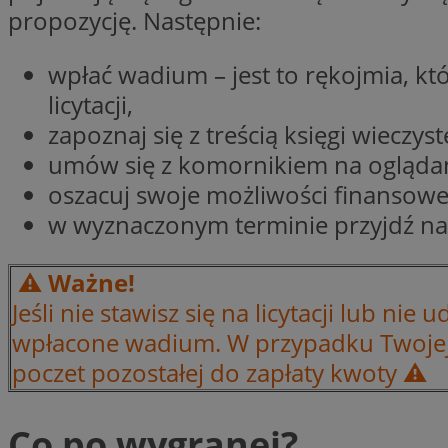
propozycję. Następnie:
Nazwa
Nazwa
ustat_y6rnhl0sgwc
Nazwa
wpłać wadium – jest to rękojmia, kt
ustat_qtixygjb9ub
ustat_gid
test_cookie
licytacji,
__Secure-YNID
zapoznaj się z treścią księgi wieczyste
ustat_ucijhkzXjde3
IDE
umów się z komornikiem na oglądan
ustat_9myf32XcXje
__eoi
oszacuj swoje możliwości finansowe,
ustat_e1fXggjnd6q
ustat_ugr1v6n1xr
w wyznaczonym terminie przyjdź na li
YSC
_ga_KRG642HW80
ustat_0qdml9jpb4p
ustat_a7pd4yq9deX
⚠️ Ważne!
VISITOR_INFO1_LIV
__gpi
ustat_icx3j72fr3j1j
Jeśli nie stawisz się na licytacji lub nie 
ustat_h2aqrz9xfljy
wpłacone wadium. W przypadku Twojej 
_ga
_fbp
poczet pozostałej do zapłaty kwoty
⚠️
__Secure-
Co po wygranej?
ROLLOUT_TOKEN