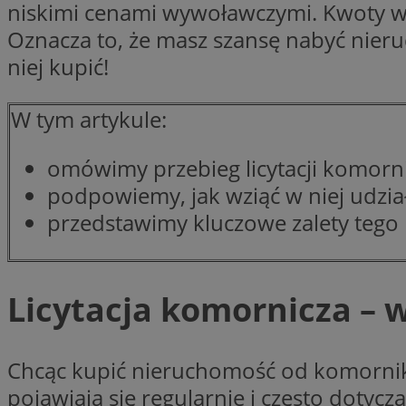
niskimi cenami wywoławczymi. Kwoty wy
SessID
Oznacza to, że masz szansę nabyć nieruc
QeSessID
niej kupić!
MvSessID
VISITOR_PRIVACY_
W tym artykule:
omówimy przebieg licytacji komorni
CookieScriptConse
podpowiemy, jak wziąć w niej udział
przedstawimy kluczowe zalety tego 
__cf_bm
Licytacja komornicza – 
__cf_bm
Chcąc kupić nieruchomość od komorni
pojawiają się regularnie i często dotycz