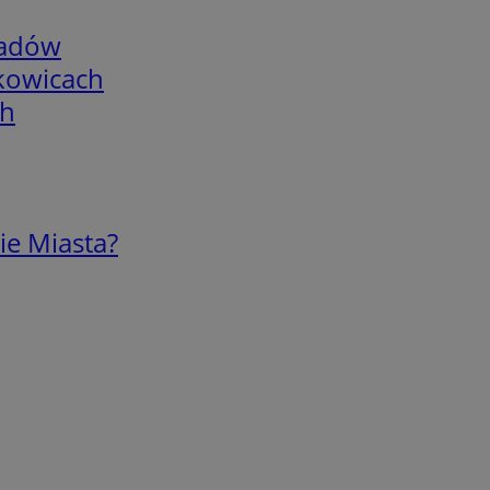
adów
skowicach
ch
ie Miasta?