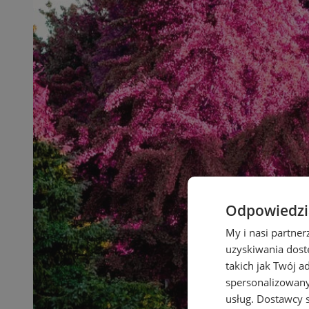
Odpowiedzia
My i nasi partne
uzyskiwania dost
takich jak Twój a
spersonalizowanyc
usług.
Dostawcy s