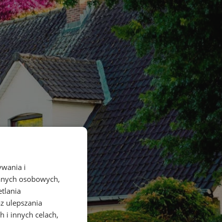
ywania i
danych osobowych,
etlania
az ulepszania
 i innych celach,