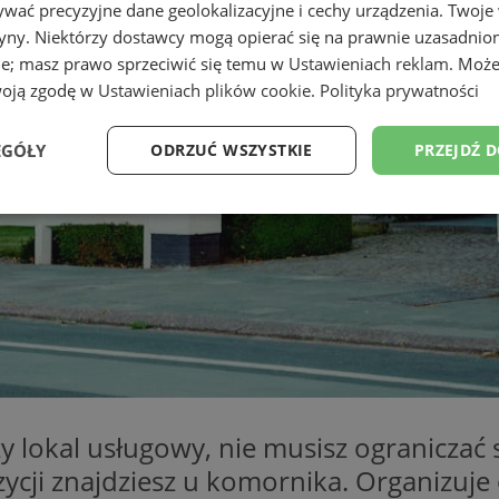
wać precyzyjne dane geolokalizacyjne i cechy urządzenia. Twoje
tryny. Niektórzy dostawcy mogą opierać się na prawnie uzasadnio
ie; masz prawo sprzeciwić się temu w
Ustawieniach reklam
. Może
woją zgodę w
Ustawieniach plików cookie
.
Polityka prywatności
EGÓŁY
ODRZUĆ WSZYSTKIE
PRZEJDŹ 
Wydajność
Targetowanie
Funkcjonalność
Ni
ezbędne
Wydajność
Targetowanie
Funkcjonalność
Niesklasyfikow
ie umożliwiają korzystanie z podstawowych funkcji strony internetowej, takich jak log
Bez niezbędnych plików cookie nie można prawidłowo korzystać ze strony internetowe
zy lokal usługowy, nie musisz ogranicza
Provider
/
Okres
cji znajdziesz u komornika. Organizuje o
Opis
Domena
przechowywania