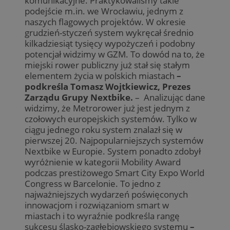
komunikacyjne. Praktykowaliśmy takie
podejście m.in. we Wrocławiu, jednym z
naszych flagowych projektów. W okresie
grudzień-styczeń system wykręcał średnio
kilkadziesiąt tysięcy wypożyczeń i podobny
potencjał widzimy w GZM. To dowód na to, że
miejski rower publiczny już stał się stałym
elementem życia w polskich miastach
–
podkreśla Tomasz Wojtkiewicz, Prezes
Zarządu Grupy Nextbike.
– Analizując dane
widzimy, że Metrorower już jest jednym z
czołowych europejskich systemów. Tylko w
ciągu jednego roku system znalazł się w
pierwszej 20. Najpopularniejszych systemów
Nextbike w Europie. System ponadto zdobył
wyróżnienie w kategorii Mobility Award
podczas prestiżowego Smart City Expo World
Congress w Barcelonie. To jedno z
najważniejszych wydarzeń poświęconych
innowacjom i rozwiązaniom smart w
miastach i to wyraźnie podkreśla rangę
sukcesu śląsko-zagłębiowskiego systemu
–