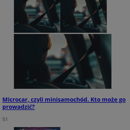
Microcar, czyli minisamochód. Kto może go
prowadzić?
51