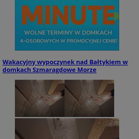
Wakacyjny wypoczynek nad Bałtykiem w
domkach Szmaragdowe Morze