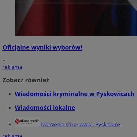
Oficjalne wyniki wyborów!
5
reklama
Zobacz również
Wiadomości kryminalne w Pyskowicach
Wiadomości lokalne
Tworzenie stron www - Pyskowice
reklama