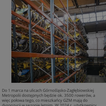
Do 1 marca na ulicach Górnośląsko-Zagłębiowskiej
Metropolii dostępnych będzie ok. 3500 rowerów, a
więc połowa tego, co mieszkańcy GZM mają do
dyspozycji w sezonie letnim. W 2024 r. użytkownicy