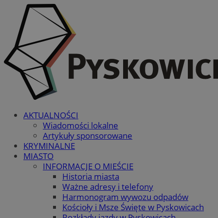
AKTUALNOŚCI
Wiadomości lokalne
Artykuły sponsorowane
KRYMINALNE
MIASTO
INFORMACJE O MIEŚCIE
Historia miasta
Ważne adresy i telefony
Harmonogram wywozu odpadów
Kościoły i Msze Święte w Pyskowicach
Rozkłady jazdy w Pyskowicach