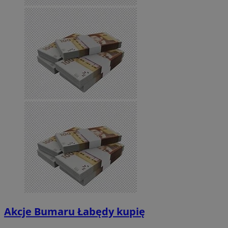
Akcje Bumaru Łabędy kupię