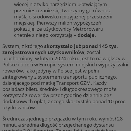
więcej niż tylko narzędziem ułatwiającym
przemieszczanie się, tworzymy go również
myślą o środowisku i przyjaznej przestrzeni
miejskiej. Pierwszy milion wypożyczeń
pokazuje, że użytkownicy Metroroweru
chętnie z niego korzystają
– dodaje.
System, z którego
skorzystało już ponad 145 tys.
zarejestrowanych użytkowników
, został
uruchomiony w lutym 2024 roku. Jest to największy w
Polsce i trzeci w Europie system miejskich wypożyczalni
rowerów. Jako jedyny w Polsce jest w pełni
zintegrowany z systemem transportu publicznego,
działającego pod matką Transport GZM. Każdy
posiadacz biletu średnio- i długookresowego może
korzystać z rowerów przez godzinę dziennie bez
dodatkowych opłat, z czego skorzystało ponad 10 proc.
użytkowników.
Średni czas jednego przejazdu w tym roku wyniósł 28
minut, a średnia długość przejechanego dystansu
wyniosła 3,9 kilometra. To oraz fakt, że największą