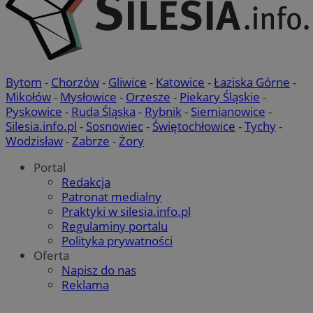
Bytom
-
Chorzów
-
Gliwice
-
Katowice
-
Łaziska Górne
-
Mikołów
-
Mysłowice
-
Orzesze
-
Piekary Śląskie
-
Pyskowice
-
Ruda Śląska
-
Rybnik
-
Siemianowice
-
Silesia.info.pl
-
Sosnowiec
-
Świętochłowice
-
Tychy
-
Wodzisław
-
Zabrze
-
Żory
Portal
Redakcja
Patronat medialny
Praktyki w silesia.info.pl
Regulaminy portalu
Polityka prywatności
Oferta
Napisz do nas
Reklama