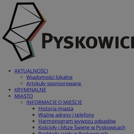
AKTUALNOŚCI
Wiadomości lokalne
Artykuły sponsorowane
KRYMINALNE
MIASTO
INFORMACJE O MIEŚCIE
Historia miasta
Ważne adresy i telefony
Harmonogram wywozu odpadów
Kościoły i Msze Święte w Pyskowicach
Rozkłady jazdy w Pyskowicach