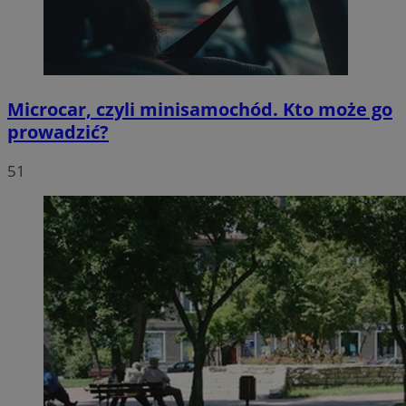
Microcar, czyli minisamochód. Kto może go
prowadzić?
51