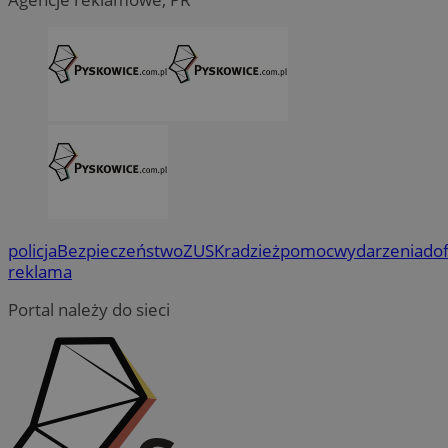
policja
Bezpieczeństwo
ZUS
Kradzież
pomoc
wydarzenia
do
reklama
Portal należy do sieci