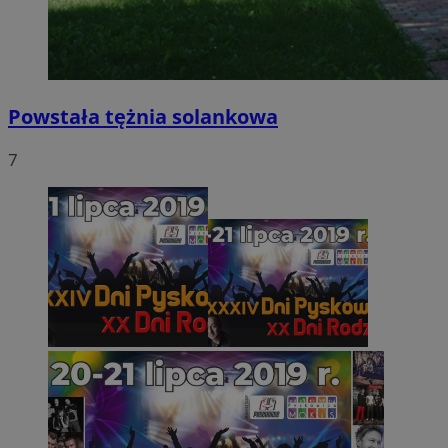
Powstała tężnia solankowa
7