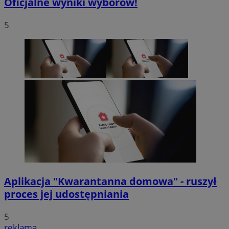
Oficjalne wyniki wyborów!
5
Aplikacja "Kwarantanna domowa" - ruszył
proces jej udostępniania
5
reklama