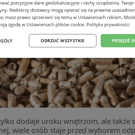
wać precyzyjne dane geolokalizacyjne i cechy urządzenia. Twoje
tryny. Niektórzy dostawcy mogą opierać się na prawnie uzasadnio
ie; masz prawo sprzeciwić się temu w
Ustawieniach reklam
. Może
woją zgodę w
Ustawieniach plików cookie
.
Polityka prywatności
EGÓŁY
ODRZUĆ WSZYSTKIE
PRZEJDŹ 
Wydajność
Targetowanie
Funkcjonalność
Ni
ezbędne
Wydajność
Targetowanie
Funkcjonalność
Niesklasyfikow
ie umożliwiają korzystanie z podstawowych funkcji strony internetowej, takich jak log
Bez niezbędnych plików cookie nie można prawidłowo korzystać ze strony internetowe
ko dodaje uroku wnętrzom, ale także st
Provider
/
Okres
ej, wiele osób staje przed wyborem odpo
Opis
Domena
przechowywania