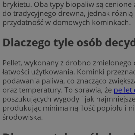
brykietu. Oba typy biopaliw są cenion
SessID
do tradycyjnego drewna, jednak różnią
QeSessID
przydatność w domowych kominkach.
MvSessID
VISITOR_PRIVACY_
Dlaczego tyle osób decy
Pellet, wykonany z drobno zmielonego 
CookieScriptConse
łatwości użytkowania. Kominki przezna
podawania paliwa, co znacząco zwiększ
__cf_bm
oraz temperatury. To sprawia, że
pelle
poszukujących wygody i jak najmniejsze
produkując minimalną ilość popiołu i ni
__cf_bm
środowiska.