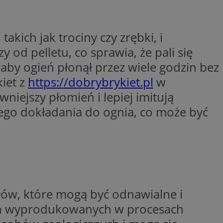
ywania
Opis
kich jak trociny czy zrębki, i
formacji o tym, jak
wej, na przykład
leClick (którego
y od pelletu, co sprawia, że pali się
godnie
y wiadomości o
a, czy przeglądarka
h. Informacje te
ookie.
 aby ogień płonął przez wiele godzin bez
trony internetowej
 Doubleclick i
iet z
https://dobrybrykiet.pl
w
 użytkownik
a zaangażowania
 oraz wszelkie
niejszy płomień i lepiej imitują
ową, pomagając
 zobaczyć przed
lizować wydajność
ego dokładania do ognia, co może być
Tube w celu
nalytics do
.
ube, aby śledzić
ny do śledzenia i
ów z YouTube
mat interakcji
reślić, czy
ny internetowej w
y starej wersji
gle Universal
a serii produktów
 powszechnie
asie rzeczywistym
łów, które mogą być odnawialne i
ik cookie służy do
zez przypisanie
ych wyprodukowanych w procesach
tora klienta. Jest
wdrażaniem funkcji
 witrynie i służy
ontrolować, które
cych, sesji i
ą wyświetlane