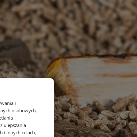
ywania i
danych osobowych,
etlania
az ulepszania
 i innych celach,