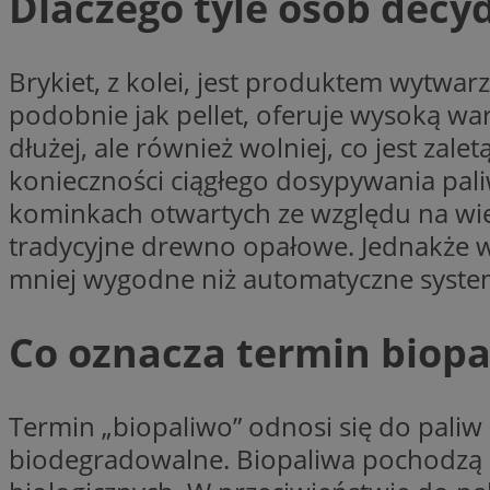
Dlaczego tyle osób decyd
Nazwa
Nazwa
ustat_y6rnhl0sgwc
Nazwa
Brykiet, z kolei, jest produktem wytwar
ustat_qtixygjb9ub
ustat_gid
test_cookie
podobnie jak pellet, oferuje wysoką warto
__Secure-YNID
dłużej, ale również wolniej, co jest za
ustat_ucijhkzXjde3
IDE
konieczności ciągłego dosypywania pali
ustat_9myf32XcXje
__eoi
kominkach otwartych ze względu na więks
ustat_e1fXggjnd6q
ustat_ugr1v6n1xr
tradycyjne drewno opałowe. Jednakże w
YSC
_ga_KRG642HW80
ustat_0qdml9jpb4p
mniej wygodne niż automatyczne syste
ustat_a7pd4yq9deX
VISITOR_INFO1_LIV
__gpi
ustat_icx3j72fr3j1j
Co oznacza termin biopa
ustat_h2aqrz9xfljy
_ga
_fbp
Termin „biopaliwo” odnosi się do pali
biodegradowalne. Biopaliwa pochodzą 
__Secure-
ROLLOUT_TOKEN