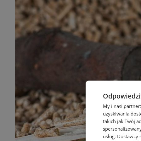
Odpowiedzia
My i nasi partne
uzyskiwania dost
takich jak Twój a
spersonalizowanyc
usług.
Dostawcy s