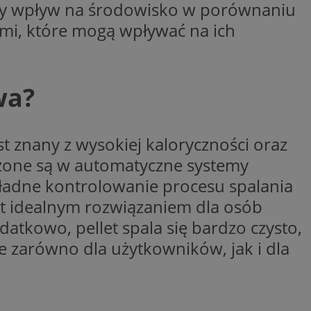
jszy wpływ na środowisko w porównaniu
yfikator sesji.
mi, które mogą wpływać na ich
yfikator sesji.
yfikator sesji.
o przechowywania
watności dla ich
wa?
dane dotyczące zgody
i i ustawienia
 preferencje zostaną
ch.
 znany z wysokiej kaloryczności oraz
ez usługę Cookie-
eferencji
ażone są w automatyczne systemy
 pliki cookie. Jest
Cookie-Script.com
ładne kontrolowanie procesu spalania
ania ludzi i botów.
t idealnym rozwiązaniem dla osób
ernetowej, ponieważ
aportów na temat
atkowo, pellet spala się bardzo czysto,
towej.
ne zarówno dla użytkowników, jak i dla
ania ludzi i botów.
ernetowej, ponieważ
aportów na temat
towej.