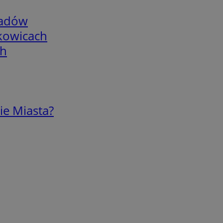
adów
skowicach
ch
ie Miasta?