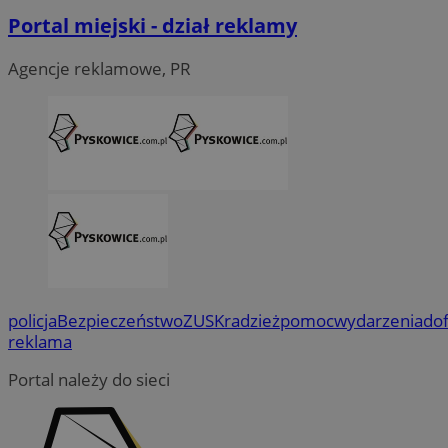
Portal miejski - dział reklamy
Agencje reklamowe, PR
policja
Bezpieczeństwo
ZUS
Kradzież
pomoc
wydarzenia
do
reklama
Portal należy do sieci