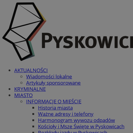
AKTUALNOŚCI
Wiadomości lokalne
Artykuły sponsorowane
KRYMINALNE
MIASTO
INFORMACJE O MIEŚCIE
Historia miasta
Ważne adresy i telefony
Harmonogram wywozu odpadów
Kościoły i Msze Święte w Pyskowicach
Rozkłady jazdy w Pyskowicach