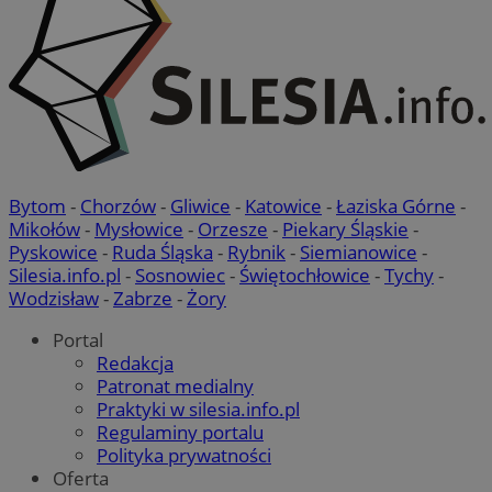
Bytom
-
Chorzów
-
Gliwice
-
Katowice
-
Łaziska Górne
-
Mikołów
-
Mysłowice
-
Orzesze
-
Piekary Śląskie
-
Pyskowice
-
Ruda Śląska
-
Rybnik
-
Siemianowice
-
Silesia.info.pl
-
Sosnowiec
-
Świętochłowice
-
Tychy
-
Wodzisław
-
Zabrze
-
Żory
Portal
Redakcja
Patronat medialny
Praktyki w silesia.info.pl
Regulaminy portalu
Polityka prywatności
Oferta