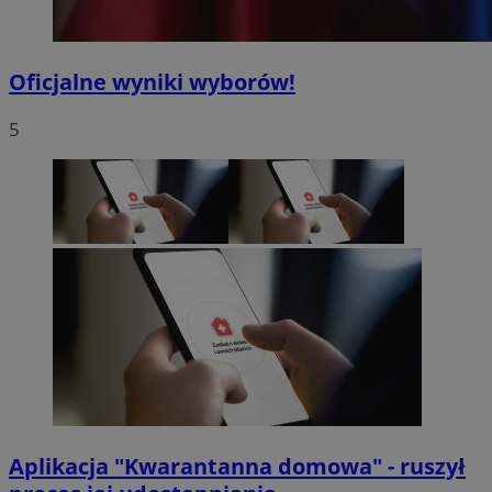
Oficjalne wyniki wyborów!
5
Aplikacja "Kwarantanna domowa" - ruszył