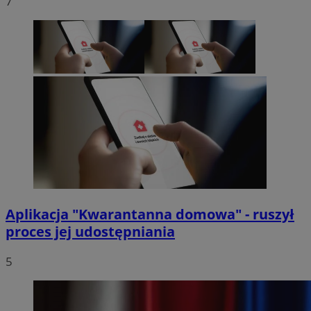
7
Aplikacja "Kwarantanna domowa" - ruszył
proces jej udostępniania
5