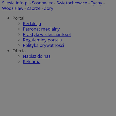
Silesia.info.pl
-
Sosnowiec
-
Świętochłowice
-
Tychy
-
Wodzisław
-
Zabrze
-
Żory
Portal
Redakcja
Patronat medialny
Praktyki w silesia.info.pl
Regulaminy portalu
Polityka prywatności
Oferta
Napisz do nas
Reklama