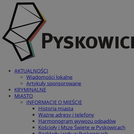
AKTUALNOŚCI
Wiadomości lokalne
Artykuły sponsorowane
KRYMINALNE
MIASTO
INFORMACJE O MIEŚCIE
Historia miasta
Ważne adresy i telefony
Harmonogram wywozu odpadów
Kościoły i Msze Święte w Pyskowicach
Rozkłady jazdy w Pyskowicach