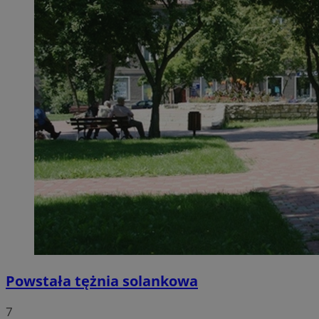
Powstała tężnia solankowa
7