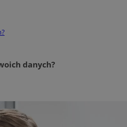
h?
woich danych?