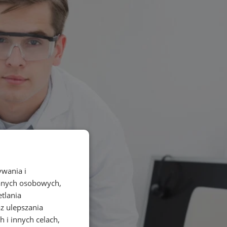
ywania i
danych osobowych,
etlania
az ulepszania
 i innych celach,