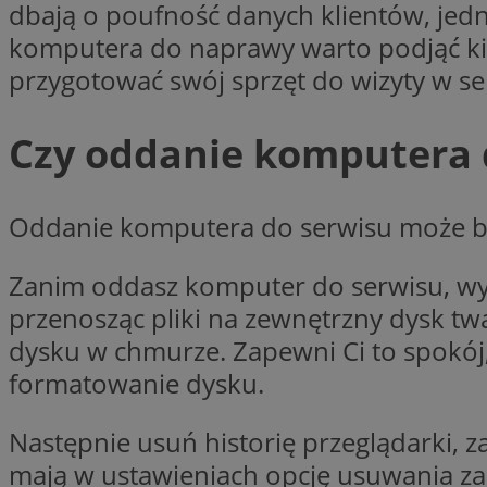
dbają o poufność danych klientów, jedn
SessID
komputera do naprawy warto podjąć ki
QeSessID
przygotować swój sprzęt do wizyty w ser
MvSessID
VISITOR_PRIVACY_
Czy oddanie komputera d
Oddanie komputera do serwisu może być
CookieScriptConse
Zanim oddasz komputer do serwisu, wyk
przenosząc pliki na zewnętrzny dysk twa
__cf_bm
dysku w chmurze. Zapewni Ci to spokój,
formatowanie dysku.
__cf_bm
Następnie usuń historię przeglądarki, 
mają w ustawieniach opcję usuwania zap