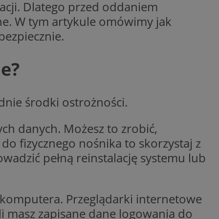
macji. Dlatego przed oddaniem
yfikator sesji.
ne. W tym artykule omówimy jak
yfikator sesji.
bezpiecznie.
yfikator sesji.
o przechowywania
watności dla ich
ne?
dane dotyczące zgody
i i ustawienia
 preferencje zostaną
ch.
nie środki ostrożności.
ez usługę Cookie-
eferencji
 pliki cookie. Jest
Cookie-Script.com
ch danych. Możesz to zrobić,
 do fizycznego nośnika to skorzystaj z
ania ludzi i botów.
ernetowej, ponieważ
owadzić pełną reinstalację systemu lub
aportów na temat
towej.
ania ludzi i botów.
ernetowej, ponieważ
aportów na temat
 komputera. Przeglądarki internetowe
towej.
śli masz zapisane dane logowania do