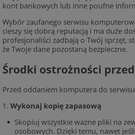
kont bankowych lub inne poufne inform
Nazwa
Nazwa
ustat_y6rnhl0sgwc
Nazwa
Wybór zaufanego serwisu komputeroweg
ustat_qtixygjb9ub
ustat_gid
test_cookie
cieszy się dobrą reputacją i ma duże do
__Secure-YNID
profesjonaliści zadbają o Twój sprzęt,
ustat_ucijhkzXjde3
IDE
że Twoje dane pozostaną bezpieczne.
ustat_9myf32XcXje
__eoi
ustat_e1fXggjnd6q
Środki ostrożności prz
ustat_ugr1v6n1xr
YSC
_ga_KRG642HW80
ustat_0qdml9jpb4p
ustat_a7pd4yq9deX
VISITOR_INFO1_LIV
__gpi
Przed oddaniem komputera do serwisu, 
ustat_icx3j72fr3j1j
ustat_h2aqrz9xfljy
1.
Wykonaj kopię zapasową
_ga
_fbp
Skopiuj wszystkie ważne pliki na z
__Secure-
osobowych. Dzięki temu, nawet jeśli
ROLLOUT_TOKEN