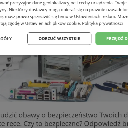
wać precyzyjne dane geolokalizacyjne i cechy urządzenia. Twoje
tryny. Niektórzy dostawcy mogą opierać się na prawnie uzasadnio
ie; masz prawo sprzeciwić się temu w
Ustawieniach reklam
. Może
woją zgodę w
Ustawieniach plików cookie
.
Polityka prywatności
EGÓŁY
ODRZUĆ WSZYSTKIE
PRZEJDŹ 
Wydajność
Targetowanie
Funkcjonalność
Ni
ezbędne
Wydajność
Targetowanie
Funkcjonalność
Niesklasyfikow
ie umożliwiają korzystanie z podstawowych funkcji strony internetowej, takich jak log
Bez niezbędnych plików cookie nie można prawidłowo korzystać ze strony internetowe
dzić obawy o bezpieczeństwo Twoich da
Provider
/
Okres
e ręce. Czy to bezpieczne? Odpowiedź br
Opis
Domena
przechowywania