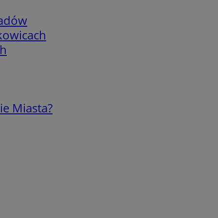
adów
skowicach
ch
ie Miasta?