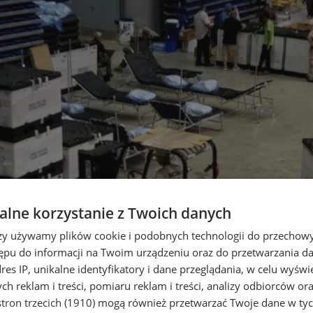
lne korzystanie z Twoich danych
rzy używamy plików cookie i podobnych technologii do przechow
ępu do informacji na Twoim urządzeniu oraz do przetwarzania 
dres IP, unikalne identyfikatory i dane przeglądania, w celu wyświ
h reklam i treści, pomiaru reklam i treści, analizy odbiorców or
tron trzecich (1910)
mogą również przetwarzać Twoje dane w tych