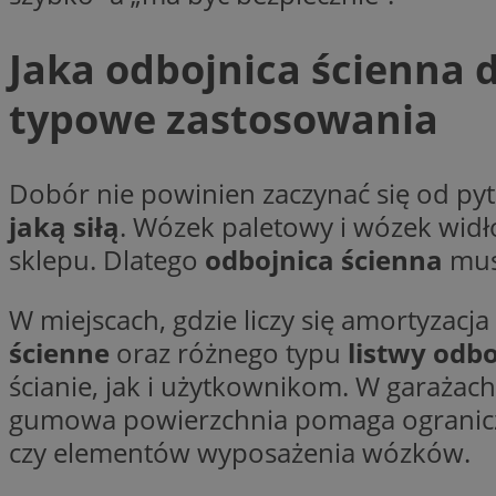
Nazwa
Nazwa
ustat_y6rnhl0sgwc
Jaka odbojnica ścienna d
Nazwa
ustat_qtixygjb9ub
ustat_gid
test_cookie
typowe zastosowania
__Secure-YNID
ustat_ucijhkzXjde3
IDE
ustat_9myf32XcXje
Dobór nie powinien zaczynać się od pyta
__eoi
ustat_e1fXggjnd6q
jaką siłą
. Wózek paletowy i wózek widł
ustat_ugr1v6n1xr
sklepu. Dlatego
odbojnica ścienna
musi
YSC
_ga_KRG642HW80
ustat_0qdml9jpb4p
ustat_a7pd4yq9deX
VISITOR_INFO1_LIV
W miejscach, gdzie liczy się amortyzacja 
__gpi
ustat_icx3j72fr3j1j
ścienne
oraz różnego typu
listwy odb
ustat_h2aqrz9xfljy
ścianie, jak i użytkownikom. W garaża
_ga
_fbp
gumowa powierzchnia pomaga ograniczyć 
czy elementów wyposażenia wózków.
__Secure-
ROLLOUT_TOKEN