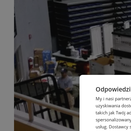
Odpowiedzia
My i nasi partne
uzyskiwania dost
takich jak Twój a
spersonalizowanyc
usług.
Dostawcy s