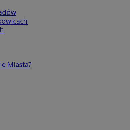
adów
skowicach
ch
ie Miasta?