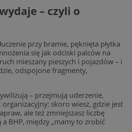
yfikator sesji.
wydaje – czyli o
yfikator sesji.
yfikator sesji.
o przechowywania
watności dla ich
dane dotyczące zgody
łuczenie przy bramie, pęknięta płytka
i i ustawienia
 preferencje zostaną
mnożenia się jak odciski palców na
ch.
 ruch mieszany pieszych i pojazdów – i
ez usługę Cookie-
eferencji
ędzie, odspojone fragmenty,
 pliki cookie. Jest
Cookie-Script.com
ania ludzi i botów.
ernetowej, ponieważ
cywilizują – przejmują uderzenie,
aportów na temat
towej.
organizacyjny: skoro wiesz, gdzie jest
ania ludzi i botów.
ernetowej, ponieważ
napraw, ale też zmniejszasz liczbę
aportów na temat
towej.
ą a BHP, między „mamy to zrobić