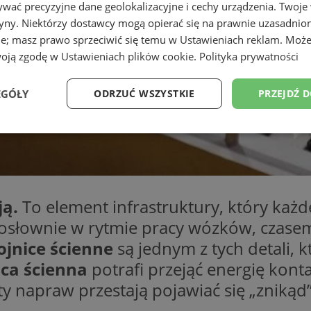
wać precyzyjne dane geolokalizacyjne i cechy urządzenia. Twoje
tryny. Niektórzy dostawcy mogą opierać się na prawnie uzasadnio
ie; masz prawo sprzeciwić się temu w
Ustawieniach reklam
. Może
woją zgodę w
Ustawieniach plików cookie
.
Polityka prywatności
EGÓŁY
ODRZUĆ WSZYSTKIE
PRZEJDŹ 
Wydajność
Targetowanie
Funkcjonalność
Ni
ją.
To element infrastruktury, który każ
 dosłownie w rytmie pracy wózków, czas
ezbędne
Wydajność
Targetowanie
Funkcjonalność
Niesklasyfikow
ojnice ścienne
są jednym z tych detali, k
ie umożliwiają korzystanie z podstawowych funkcji strony internetowej, takich jak log
ca ścienna
potrafi przejąć energię konta
Bez niezbędnych plików cookie nie można prawidłowo korzystać ze strony internetowe
ty napraw przestają pojawiać się „znikąd”
Provider
/
Okres
Opis
Domena
przechowywania