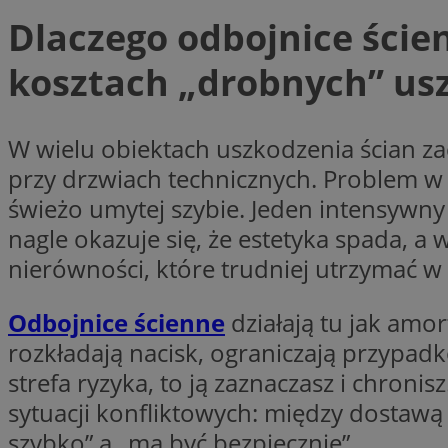
SessID
Dlaczego odbojnice ścienn
QeSessID
kosztach „drobnych” us
MvSessID
VISITOR_PRIVACY_
W wielu obiektach uszkodzenia ścian zac
przy drzwiach technicznych. Problem w t
świeżo umytej szybie. Jeden intensywny 
CookieScriptConse
nagle okazuje się, że estetyka spada, a
nierówności, które trudniej utrzymać w 
__cf_bm
Odbojnice ścienne
działają tu jak amor
rozkładają nacisk, ograniczają przypadk
__cf_bm
strefa ryzyka, to ją zaznaczasz i chronis
sytuacji konfliktowych: między dostawą
szybko” a „ma być bezpiecznie”.