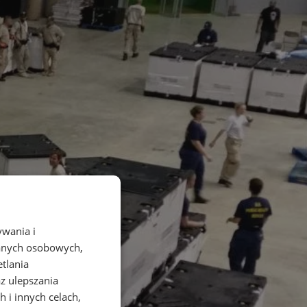
ywania i
danych osobowych,
etlania
az ulepszania
 i innych celach,