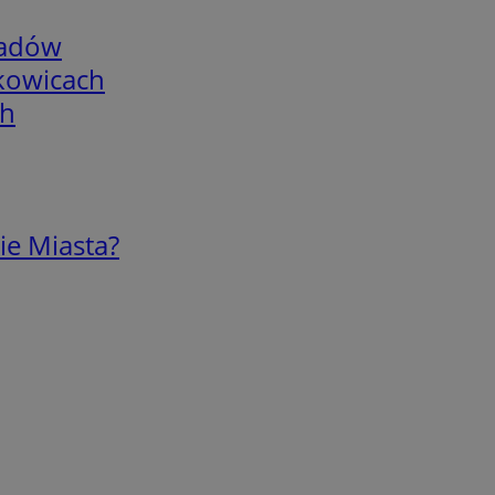
adów
skowicach
ch
ie Miasta?