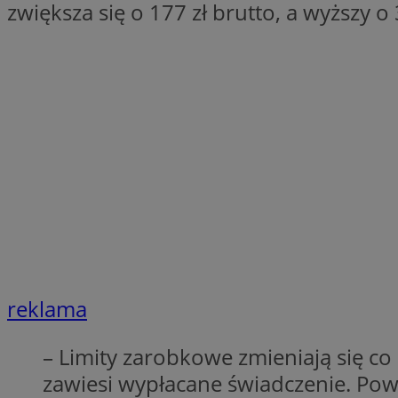
zwiększa się o 177 zł brutto, a wyższy o 
SessID
QeSessID
MvSessID
VISITOR_PRIVACY_
CookieScriptConse
__cf_bm
reklama
__cf_bm
– Limity zarobkowe zmieniają się c
zawiesi wypłacane świadczenie. Powi