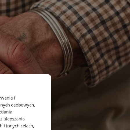
ywania i
danych osobowych,
etlania
az ulepszania
 i innych celach,