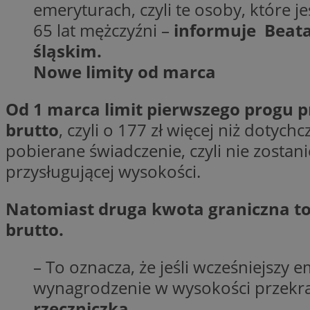
emeryturach, czyli te osoby, które j
Nazwa
65 lat mężczyźni –
informuje Beata
Nazwa
ustat_y6rnhl0sgwc
Nazwa
śląskim.
ustat_qtixygjb9ub
ustat_gid
test_cookie
Nowe limity od marca
__Secure-YNID
ustat_ucijhkzXjde3
IDE
Od 1 marca limit pierwszego progu p
ustat_9myf32XcXje
__eoi
brutto
, czyli o 177 zł więcej niż dotyc
ustat_e1fXggjnd6q
pobierane świadczenie, czyli nie zostan
ustat_ugr1v6n1xr
YSC
przysługującej wysokości.
_ga_KRG642HW80
ustat_0qdml9jpb4p
ustat_a7pd4yq9deX
VISITOR_INFO1_LIV
__gpi
Natomiast druga kwota graniczna to 
ustat_icx3j72fr3j1j
brutto.
ustat_h2aqrz9xfljy
_ga
_fbp
– To oznacza, że jeśli wcześniejszy
wynagrodzenie w wysokości przekra
__Secure-
ROLLOUT_TOKEN
rzeczniczka.