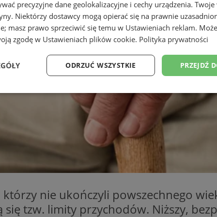
wać precyzyjne dane geolokalizacyjne i cechy urządzenia. Twoje
tryny. Niektórzy dostawcy mogą opierać się na prawnie uzasadnio
ie; masz prawo sprzeciwić się temu w
Ustawieniach reklam
. Może
woją zgodę w
Ustawieniach plików cookie
.
Polityka prywatności
EGÓŁY
ODRZUĆ WSZYSTKIE
PRZEJDŹ 
Wydajność
Targetowanie
Funkcjonalność
Ni
ezbędne
Wydajność
Targetowanie
Funkcjonalność
Niesklasyfikow
ie umożliwiają korzystanie z podstawowych funkcji strony internetowej, takich jak log
Bez niezbędnych plików cookie nie można prawidłowo korzystać ze strony internetowe
i, którzy nie ukończyli powszechnego wi
Provider
/
Okres
 się tzw. limity przychodów. Niższy, be
Opis
Domena
przechowywania