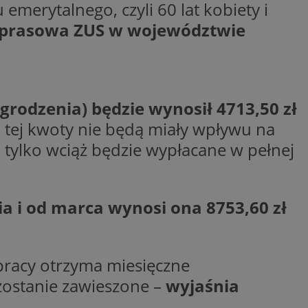
emerytalnego, czyli 60 lat kobiety i
ywania
Opis
a prasowa ZUS w województwie
formacji o tym, jak
wej, na przykład
leClick (którego
godnie
y wiadomości o
a, czy przeglądarka
h. Informacje te
ookie.
trony internetowej
 Doubleclick i
grodzenia) będzie wynosił 4713,50 zł
 użytkownik
a zaangażowania
 oraz wszelkie
do tej kwoty nie będą miały wpływu na
ową, pomagając
 zobaczyć przed
lizować wydajność
, tylko wciąż będzie wypłacane w pełnej
Tube w celu
nalytics do
.
ube, aby śledzić
ny do śledzenia i
ów z YouTube
a i od marca wynosi ona 8753,60 zł
mat interakcji
reślić, czy
ny internetowej w
y starej wersji
gle Universal
a serii produktów
 powszechnie
asie rzeczywistym
 pracy otrzyma miesięczne
ik cookie służy do
zez przypisanie
zostanie zawieszone –
wyjaśnia
tora klienta. Jest
wdrażaniem funkcji
 witrynie i służy
ontrolować, które
cych, sesji i
ą wyświetlane