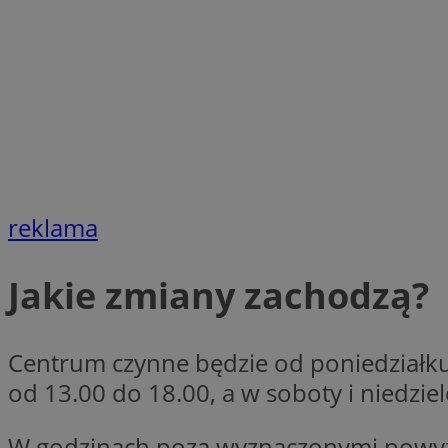
SessID
QeSessID
MvSessID
VISITOR_PRIVACY_
CookieScriptConse
reklama
Jakie zmiany zachodzą?
__cf_bm
Centrum czynne będzie od poniedziałku 
__cf_bm
od 13.00 do 18.00, a w soboty i niedzie
W godzinach poza wyznaczonymi powyżej