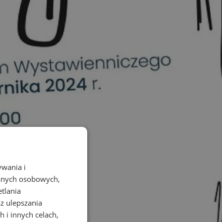
ywania i
danych osobowych,
etlania
az ulepszania
 i innych celach,