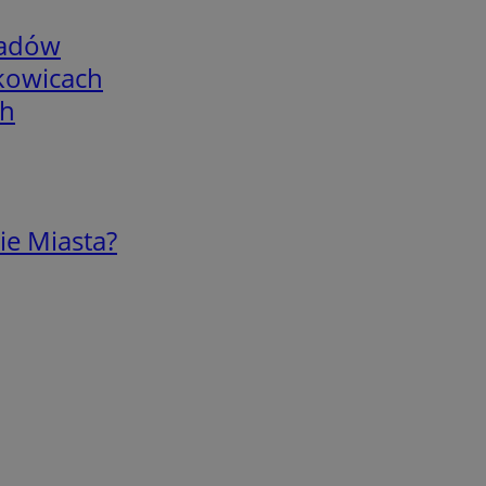
adów
skowicach
ch
ie Miasta?