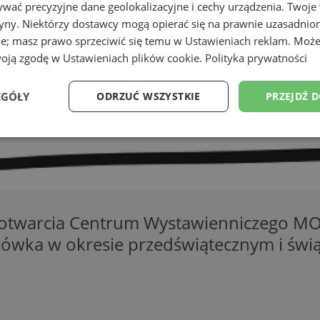
wać precyzyjne dane geolokalizacyjne i cechy urządzenia. Twoje
tryny. Niektórzy dostawcy mogą opierać się na prawnie uzasadnio
ie; masz prawo sprzeciwić się temu w
Ustawieniach reklam
. Może
woją zgodę w
Ustawieniach plików cookie
.
Polityka prywatności
EGÓŁY
ODRZUĆ WSZYSTKIE
PRZEJDŹ 
Wydajność
Targetowanie
Funkcjonalność
Ni
ny otwarcia Centrum Wystawienniczego MO
cówka w okresie przedświątecznym i świ
ezbędne
Wydajność
Targetowanie
Funkcjonalność
Niesklasyfikow
ie umożliwiają korzystanie z podstawowych funkcji strony internetowej, takich jak log
Bez niezbędnych plików cookie nie można prawidłowo korzystać ze strony internetowe
Provider
/
Okres
Opis
Domena
przechowywania