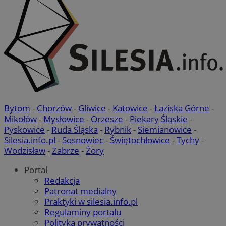
Bytom
-
Chorzów
-
Gliwice
-
Katowice
-
Łaziska Górne
-
Mikołów
-
Mysłowice
-
Orzesze
-
Piekary Śląskie
-
Pyskowice
-
Ruda Śląska
-
Rybnik
-
Siemianowice
-
Silesia.info.pl
-
Sosnowiec
-
Świętochłowice
-
Tychy
-
Wodzisław
-
Zabrze
-
Żory
Portal
Redakcja
Patronat medialny
Praktyki w silesia.info.pl
Regulaminy portalu
Polityka prywatności