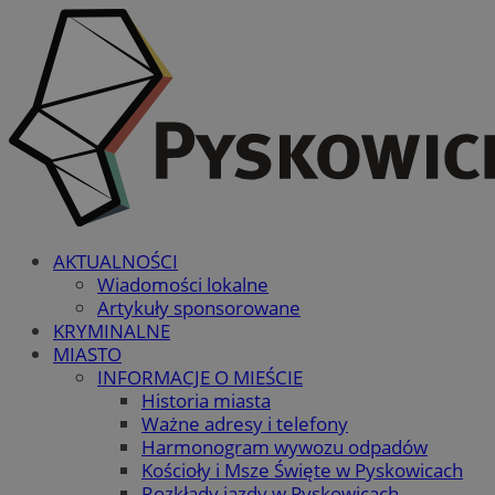
AKTUALNOŚCI
Wiadomości lokalne
Artykuły sponsorowane
KRYMINALNE
MIASTO
INFORMACJE O MIEŚCIE
Historia miasta
Ważne adresy i telefony
Harmonogram wywozu odpadów
Kościoły i Msze Święte w Pyskowicach
Rozkłady jazdy w Pyskowicach