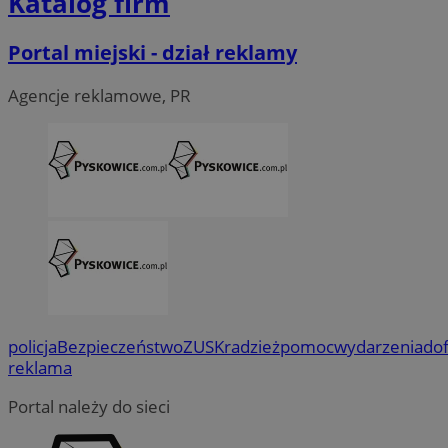
Katalog firm
Portal miejski - dział reklamy
Agencje reklamowe, PR
policja
Bezpieczeństwo
ZUS
Kradzież
pomoc
wydarzenia
do
reklama
Portal należy do sieci