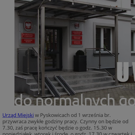
Urząd Miejski
w Pyskowicach od 1 września br.
przywraca zwykłe godziny pracy. Czynny on będzie od
7.30, zaś pracę kończyć będzie o godz. 15.30 w
poniedziałek, wtorek i środę, o godz. 17.30 w czwartek i