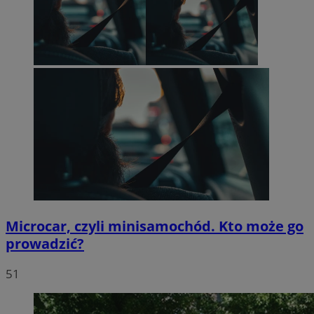
Microcar, czyli minisamochód. Kto może go
prowadzić?
51