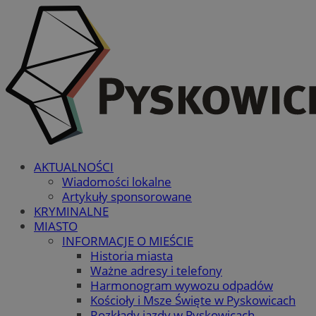
AKTUALNOŚCI
Wiadomości lokalne
Artykuły sponsorowane
KRYMINALNE
MIASTO
INFORMACJE O MIEŚCIE
Historia miasta
Ważne adresy i telefony
Harmonogram wywozu odpadów
Kościoły i Msze Święte w Pyskowicach
Rozkłady jazdy w Pyskowicach