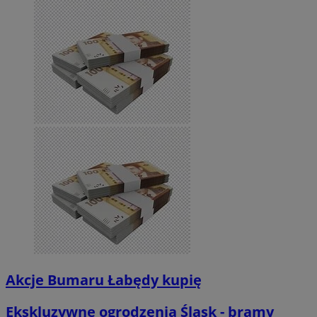
Akcje Bumaru Łabędy kupię
Ekskluzywne ogrodzenia Śląsk - bramy