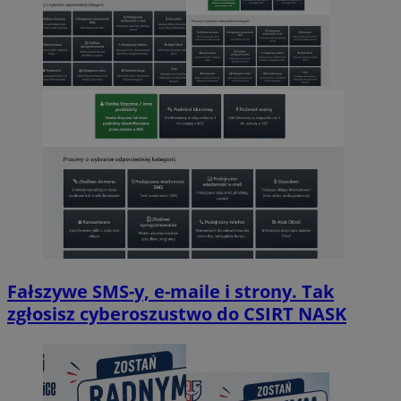
Fałszywe SMS-y, e-maile i strony. Tak
zgłosisz cyberoszustwo do CSIRT NASK