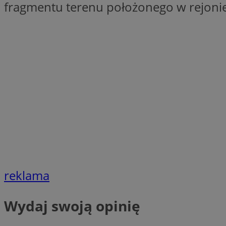
fragmentu terenu położonego w rejonie 
SessID
QeSessID
MvSessID
VISITOR_PRIVACY_
CookieScriptConse
__cf_bm
reklama
__cf_bm
Wydaj swoją opinię