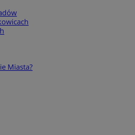
adów
skowicach
ch
ie Miasta?