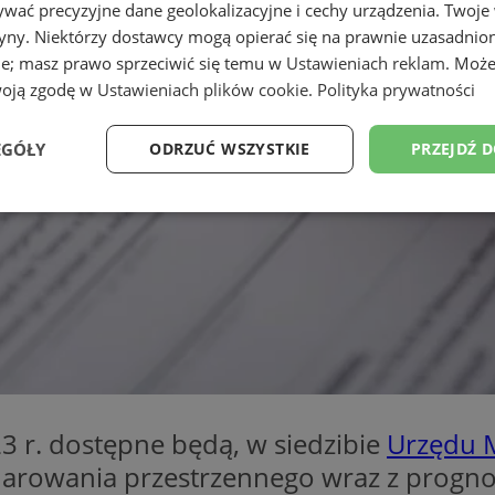
wać precyzyjne dane geolokalizacyjne i cechy urządzenia. Twoje
tryny. Niektórzy dostawcy mogą opierać się na prawnie uzasadnio
ie; masz prawo sprzeciwić się temu w
Ustawieniach reklam
. Może
woją zgodę w
Ustawieniach plików cookie
.
Polityka prywatności
EGÓŁY
ODRZUĆ WSZYSTKIE
PRZEJDŹ 
Wydajność
Targetowanie
Funkcjonalność
Ni
ezbędne
Wydajność
Targetowanie
Funkcjonalność
Niesklasyfikow
ie umożliwiają korzystanie z podstawowych funkcji strony internetowej, takich jak log
Bez niezbędnych plików cookie nie można prawidłowo korzystać ze strony internetowe
23 r. dostępne będą, w siedzibie
Urzędu M
Provider
/
Okres
arowania przestrzennego wraz z progno
Opis
Domena
przechowywania