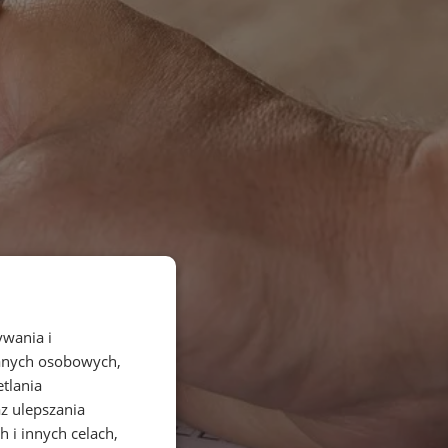
ywania i
danych osobowych,
etlania
az ulepszania
 i innych celach,