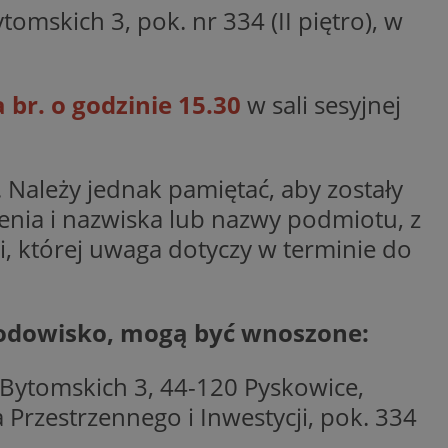
mskich 3, pok. nr 334 (II piętro), w
ywania
Opis
formacji o tym, jak
wej, na przykład
leClick (którego
 br. o godzinie 15.30
w sali sesyjnej
godnie
y wiadomości o
a, czy przeglądarka
h. Informacje te
ookie.
trony internetowej
 Doubleclick i
 użytkownik
a zaangażowania
 oraz wszelkie
Należy jednak pamiętać, aby zostały
ową, pomagając
 zobaczyć przed
lizować wydajność
enia i nazwiska lub nazwy podmiotu, z
Tube w celu
, której uwaga dotyczy w terminie do
nalytics do
.
ube, aby śledzić
ny do śledzenia i
ów z YouTube
mat interakcji
reślić, czy
ny internetowej w
y starej wersji
rodowisko, mogą być wnoszone:
gle Universal
a serii produktów
 powszechnie
asie rzeczywistym
w Bytomskich 3, 44-120 Pyskowice,
ik cookie służy do
zez przypisanie
Przestrzennego i Inwestycji, pok. 334
tora klienta. Jest
wdrażaniem funkcji
 witrynie i służy
ontrolować, które
cych, sesji i
ą wyświetlane