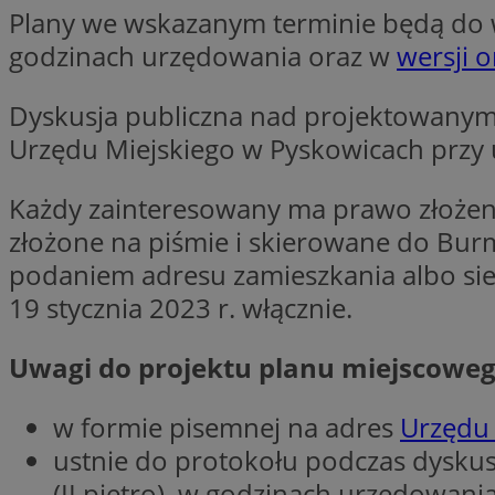
Plany we wskazanym terminie będą do wg
Nazwa
Nazwa
ustat_y6rnhl0sgwc
godzinach urzędowania oraz w
wersji o
Nazwa
ustat_qtixygjb9ub
ustat_gid
test_cookie
Dyskusja publiczna nad projektowanym
__Secure-YNID
Urzędu Miejskiego w Pyskowicach przy u
ustat_ucijhkzXjde3
IDE
ustat_9myf32XcXje
__eoi
Każdy zainteresowany ma prawo złożeni
ustat_e1fXggjnd6q
złożone na piśmie i skierowane do Bur
ustat_ugr1v6n1xr
YSC
podaniem adresu zamieszkania albo sie
_ga_KRG642HW80
ustat_0qdml9jpb4p
19 stycznia 2023 r. włącznie.
ustat_a7pd4yq9deX
VISITOR_INFO1_LIV
__gpi
ustat_icx3j72fr3j1j
Uwagi do projektu planu miejscowe
ustat_h2aqrz9xfljy
_ga
_fbp
w formie pisemnej na adres
Urzędu 
ustnie do protokołu podczas dyskusj
__Secure-
ROLLOUT_TOKEN
(II piętro), w godzinach urzędowani