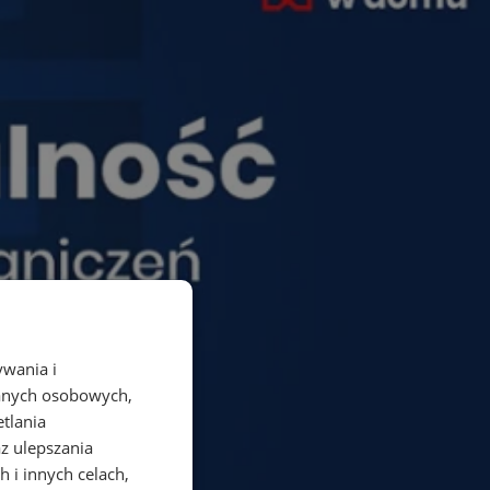
ywania i
danych osobowych,
etlania
az ulepszania
 i innych celach,