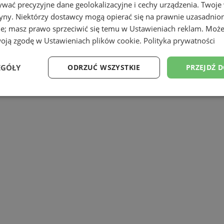
wać precyzyjne dane geolokalizacyjne i cechy urządzenia. Twoje
tryny. Niektórzy dostawcy mogą opierać się na prawnie uzasadnio
ie; masz prawo sprzeciwić się temu w
Ustawieniach reklam
. Może
asady bezpieczeństwa. Zakupy w sklepie
woją zgodę w
Ustawieniach plików cookie
.
Polityka prywatności
cyjnych, a młodzież powyżej 13. roku życ
żne działania, których celem jest po
EGÓŁY
ODRZUĆ WSZYSTKIE
PRZEJDŹ 
Proces ten będzie podzielony na e
Wydajność
Targetowanie
Funkcjonalność
Ni
ezbędne
Wydajność
Targetowanie
Funkcjonalność
Niesklasyfikow
ie umożliwiają korzystanie z podstawowych funkcji strony internetowej, takich jak log
Bez niezbędnych plików cookie nie można prawidłowo korzystać ze strony internetowe
Provider
/
Okres
Opis
Domena
przechowywania