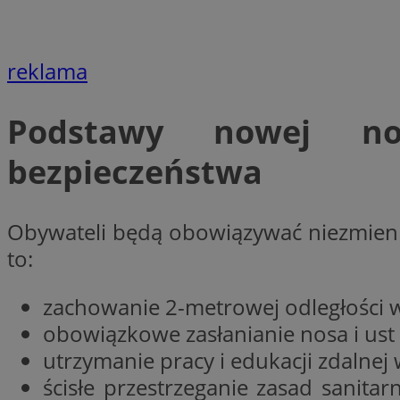
SessID
QeSessID
reklama
MvSessID
VISITOR_PRIVACY_
Podstawy nowej nor
bezpieczeństwa
CookieScriptConse
Obywateli będą obowiązywać niezmienn
to:
__cf_bm
zachowanie 2-metrowej odległości w 
__cf_bm
obowiązkowe zasłanianie nosa i ust
utrzymanie pracy i edukacji zdalnej 
ścisłe przestrzeganie zasad sanit