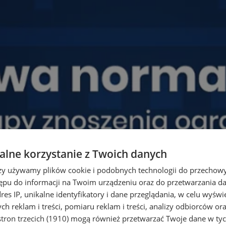
lne korzystanie z Twoich danych
rzy używamy plików cookie i podobnych technologii do przechow
ępu do informacji na Twoim urządzeniu oraz do przetwarzania 
dres IP, unikalne identyfikatory i dane przeglądania, w celu wyświ
h reklam i treści, pomiaru reklam i treści, analizy odbiorców or
tron trzecich (1910)
mogą również przetwarzać Twoje dane w tych