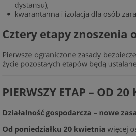
dystansu),
Nazwa
kwarantanna i izolacja dla osób zar
Nazwa
ustat_y6rnhl0sgwc
Nazwa
ustat_qtixygjb9ub
ustat_gid
test_cookie
Cztery etapy znoszenia 
__Secure-YNID
ustat_ucijhkzXjde3
IDE
ustat_9myf32XcXje
Pierwsze ograniczone zasady bezpiecze
__eoi
ustat_e1fXggjnd6q
życie pozostałych etapów będą ustala
ustat_ugr1v6n1xr
YSC
_ga_KRG642HW80
ustat_0qdml9jpb4p
ustat_a7pd4yq9deX
VISITOR_INFO1_LIV
__gpi
PIERWSZY ETAP – OD 20 
ustat_icx3j72fr3j1j
ustat_h2aqrz9xfljy
_ga
_fbp
Działalność gospodarcza – nowe zas
Od poniedziałku 20 kwietnia
więcej o
__Secure-
ROLLOUT_TOKEN