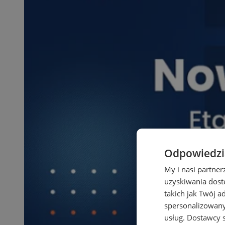
Odpowiedzia
My i nasi partne
uzyskiwania dost
takich jak Twój a
spersonalizowanyc
usług.
Dostawcy s