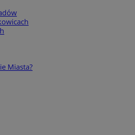
adów
skowicach
ch
ie Miasta?