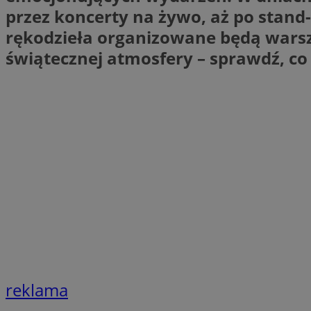
przez koncerty na żywo, aż po stand-
SessID
rękodzieła organizowane będą warszta
QeSessID
MvSessID
świątecznej atmosfery – sprawdź, co 
VISITOR_PRIVACY_
CookieScriptConse
__cf_bm
__cf_bm
reklama