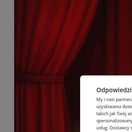
Odpowiedzia
My i nasi partne
uzyskiwania dost
takich jak Twój a
spersonalizowanyc
usług.
Dostawcy s