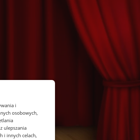
ywania i
danych osobowych,
etlania
az ulepszania
 i innych celach,