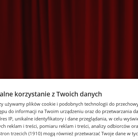
lne korzystanie z Twoich danych
rzy używamy plików cookie i podobnych technologii do przechow
ępu do informacji na Twoim urządzeniu oraz do przetwarzania 
dres IP, unikalne identyfikatory i dane przeglądania, w celu wyświ
h reklam i treści, pomiaru reklam i treści, analizy odbiorców or
tron trzecich (1910)
mogą również przetwarzać Twoje dane w tych