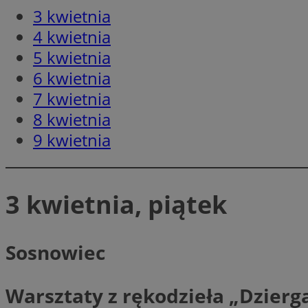
Nazwa
3 kwietnia
Nazwa
ustat_y6rnhl0sgwc
4 kwietnia
Nazwa
ustat_qtixygjb9ub
ustat_gid
5 kwietnia
test_cookie
__Secure-YNID
6 kwietnia
ustat_ucijhkzXjde3
7 kwietnia
IDE
ustat_9myf32XcXje
8 kwietnia
__eoi
ustat_e1fXggjnd6q
9 kwietnia
ustat_ugr1v6n1xr
YSC
_ga_KRG642HW80
ustat_0qdml9jpb4p
ustat_a7pd4yq9deX
VISITOR_INFO1_LIV
3 kwietnia, piątek
__gpi
ustat_icx3j72fr3j1j
ustat_h2aqrz9xfljy
Sosnowiec
_ga
_fbp
Warsztaty z rękodzieła „Dzierg
__Secure-
ROLLOUT_TOKEN