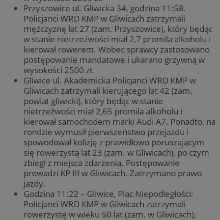
Przyszowice ul. Gliwicka 34, godzina 11:58.
Policjanci WRD KMP w Gliwicach zatrzymali
mężczyznę lat 27 (zam. Przyszowice), który będąc
w stanie nietrzeźwości miał 2,7 promila alkoholu i
kierował rowerem. Wobec sprawcy zastosowano
postępowanie mandatowe i ukarano grzywną w
wysokości 2500 zł.
Gliwice ul. Akademicka Policjanci WRD KMP w
Gliwicach zatrzymali kierującego lat 42 (zam.
powiat gliwicki), który będąc w stanie
nietrzeźwości miał 2,65 promila alkoholu i
kierował samochodem marki Audi A7. Ponadto, na
rondzie wymusił pierwszeństwo przejazdu i
spowodował kolizję z prawidłowo poruszającym
się rowerzystą lat 23 (zam. w Gliwicach), po czym
zbiegł z miejsca zdarzenia. Postępowanie
prowadzi KP III w Gliwicach. Zatrzymano prawo
jazdy.
Godzina 11:22 –
Gliwice, Plac Niepodległości:
Policjanci WRD KMP w Gliwicach zatrzymali
rowerzystę w wieku 50 lat (zam. w Gliwicach),