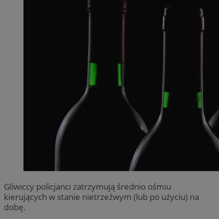
Gliwiccy policjanci zatrzymują średnio ośmiu
kierujących w stanie nietrzeźwym (lub po użyciu) na
dobę.