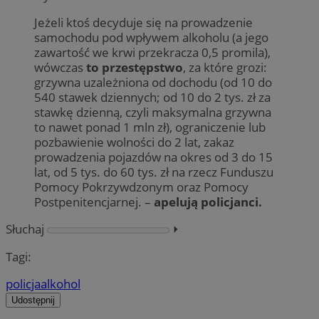
Jeżeli ktoś decyduje się na prowadzenie
samochodu pod wpływem alkoholu (a jego
zawartość we krwi przekracza 0,5 promila),
wówczas
to przestępstwo
, za które grozi:
grzywna uzależniona od dochodu (od 10 do
540 stawek dziennych; od 10 do 2 tys. zł za
stawkę dzienną, czyli maksymalna grzywna
to nawet ponad 1 mln zł), ograniczenie lub
pozbawienie wolności do 2 lat, zakaz
prowadzenia pojazdów na okres od 3 do 15
lat, od 5 tys. do 60 tys. zł na rzecz Funduszu
Pomocy Pokrzywdzonym oraz Pomocy
Postpenitencjarnej. –
apelują policjanci.
Słuchaj
⏵︎
Tagi:
policja
alkohol
Udostępnij