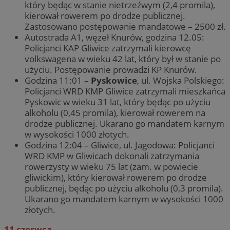
który będąc w stanie nietrzeźwym (2,4 promila),
kierował rowerem po drodze publicznej.
Zastosowano postępowanie mandatowe – 2500 zł.
Autostrada A1, węzeł Knurów, godzina 12.05:
Policjanci KAP Gliwice zatrzymali kierowcę
volkswagena w wieku 42 lat, który był w stanie po
użyciu. Postępowanie prowadzi KP Knurów.
Godzina 11:01 –
Pyskowice
, ul. Wojska Polskiego:
Policjanci WRD KMP Gliwice zatrzymali mieszkańca
Pyskowic w wieku 31 lat, który będąc po użyciu
alkoholu (0,45 promila), kierował rowerem na
drodze publicznej. Ukarano go mandatem karnym
w wysokości 1000 złotych.
Godzina 12:04 – Gliwice, ul. Jagodowa: Policjanci
WRD KMP w Gliwicach dokonali zatrzymania
rowerzysty w wieku 75 lat (zam. w powiecie
gliwickim), który kierował rowerem po drodze
publicznej, będąc po użyciu alkoholu (0,3 promila).
Ukarano go mandatem karnym w wysokości 1000
złotych.
11 czerwca