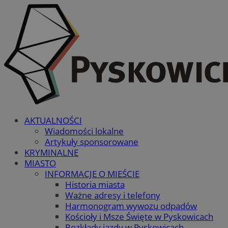
AKTUALNOŚCI
Wiadomości lokalne
Artykuły sponsorowane
KRYMINALNE
MIASTO
INFORMACJE O MIEŚCIE
Historia miasta
Ważne adresy i telefony
Harmonogram wywozu odpadów
Kościoły i Msze Święte w Pyskowicach
Rozkłady jazdy w Pyskowicach