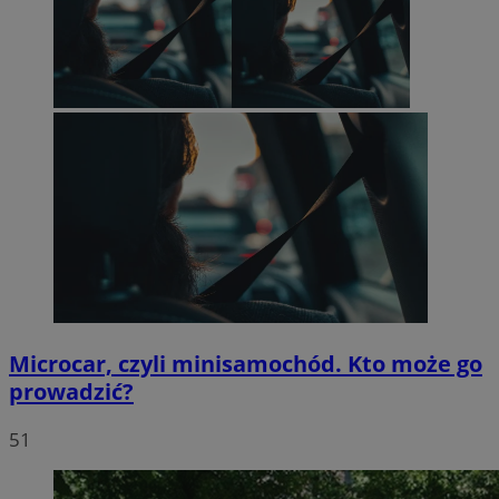
Microcar, czyli minisamochód. Kto może go
prowadzić?
51