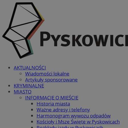
AKTUALNOŚCI
Wiadomości lokalne
Artykuły sponsorowane
KRYMINALNE
MIASTO
INFORMACJE O MIEŚCIE
Historia miasta
Ważne adresy i telefony
Harmonogram wywozu odpadów
Kościoły i Msze Święte w Pyskowicach
Rozkłady jazdy w Pyskowicach