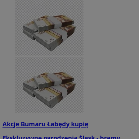
Akcje Bumaru Łabędy kupię
Ekskluzywne ogrodzenia Śląsk - bramy