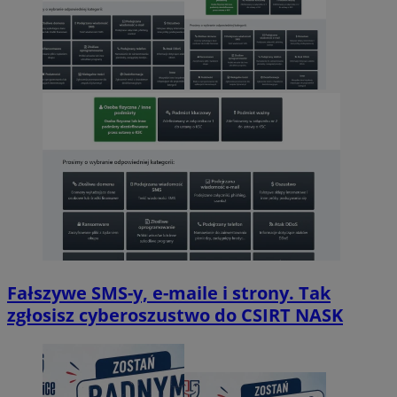
Fałszywe SMS-y, e-maile i strony. Tak
zgłosisz cyberoszustwo do CSIRT NASK