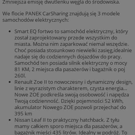
Zmniejsza emisję dwutlenku węgla do środowiska.
We flocie PANEK CarSharing znajdują się 3 modele
samochodów elektrycznych:
Smart EQ fortwo to samochód elektryczny, który
został zaprojektowany przede wszystkim do
miasta. Można nim zaparkować niemal wszędzie.
Choć posiada stosunkowo niewielki zasięg,idealnie
nadaje się do codziennych dojazdów do pracy.
Samochód ten posiada silnik elektryczny o mocy
81 KM, 2 miejsca dla pasażerów i bagażnik o poj
260l.
Renault Zoe II to nowoczesny i dynamiczny design,
linie z wyrazistym charakterem, czysta energia…
Nowe ZOE podkreśla swoją osobowość i napędza
Twoją codzienność. Dzięki pojemności 52 kWh,
akumulator Nowego ZOE pozwoli przejechać do
395 km
Nissan Leaf II to praktyczny hatchback. Z tyłu
mamy całkiem sporo miejsca dla pasażerów, a
bagażnik mieści 435 litrów. Idealny w podróż. To