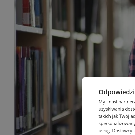
Odpowiedzia
My i nasi partne
uzyskiwania dost
takich jak Twój a
spersonalizowanyc
usług.
Dostawcy s