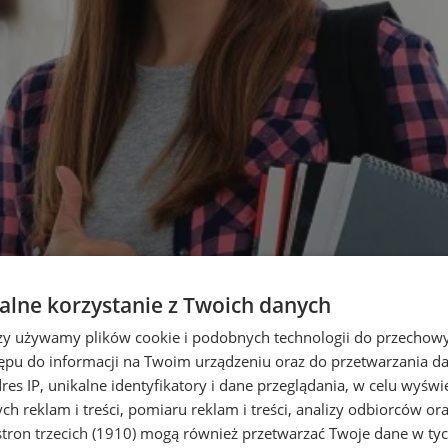
lne korzystanie z Twoich danych
rzy używamy plików cookie i podobnych technologii do przechow
ępu do informacji na Twoim urządzeniu oraz do przetwarzania 
dres IP, unikalne identyfikatory i dane przeglądania, w celu wyświ
h reklam i treści, pomiaru reklam i treści, analizy odbiorców or
tron trzecich (1910)
mogą również przetwarzać Twoje dane w tych