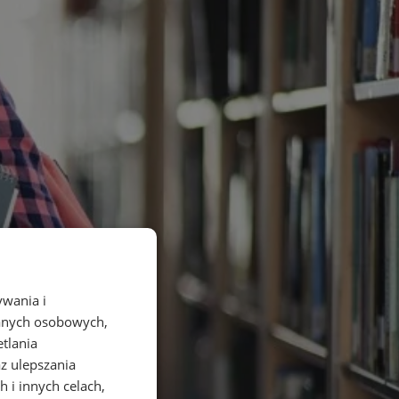
ywania i
danych osobowych,
etlania
az ulepszania
 i innych celach,