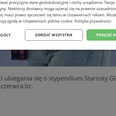
wać precyzyjne dane geolokalizacyjne i cechy urządzenia. Twoje
tryny. Niektórzy dostawcy mogą opierać się na prawnie uzasadnio
ie; masz prawo sprzeciwić się temu w
Ustawieniach reklam
. Może
woją zgodę w
Ustawieniach plików cookie
.
Polityka prywatności
EGÓŁY
ODRZUĆ WSZYSTKIE
PRZEJDŹ 
Wydajność
Targetowanie
Funkcjonalność
Ni
i ubiegania się o stypendium Starosty Gl
czerwca br.
ezbędne
Wydajność
Targetowanie
Funkcjonalność
Niesklasyfikow
ie umożliwiają korzystanie z podstawowych funkcji strony internetowej, takich jak log
Bez niezbędnych plików cookie nie można prawidłowo korzystać ze strony internetowe
Provider
/
Okres
Opis
Domena
przechowywania