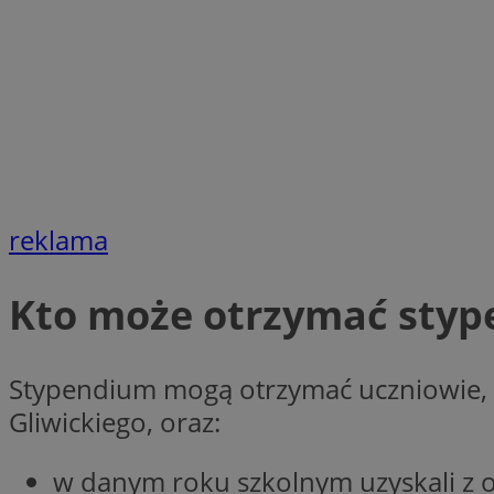
SessID
QeSessID
MvSessID
VISITOR_PRIVACY_
CookieScriptConse
reklama
Kto może otrzymać sty
__cf_bm
Stypendium mogą otrzymać uczniowie, 
__cf_bm
Gliwickiego, oraz:
w danym roku szkolnym uzyskali z o