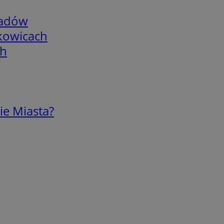
adów
skowicach
ch
ie Miasta?