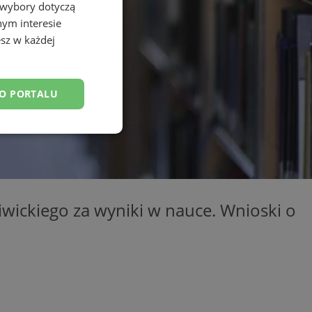
 wybory dotyczą
nym interesie
sz w każdej
DO PORTALU
esklasyfikowane
iwickiego za wyniki w nauce. Wnioski o
ane
owanie użytkownika i
j.