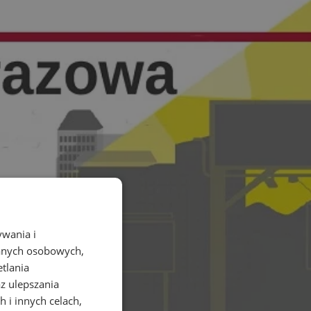
ywania i
danych osobowych,
etlania
az ulepszania
 i innych celach,