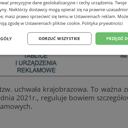
wać precyzyjne dane geolokalizacyjne i cechy urządzenia. Twoje
tryny. Niektórzy dostawcy mogą opierać się na prawnie uzasadnio
ie; masz prawo sprzeciwić się temu w
Ustawieniach reklam
. Może
woją zgodę w
Ustawieniach plików cookie
.
Polityka prywatności
EGÓŁY
ODRZUĆ WSZYSTKIE
PRZEJDŹ 
Wydajność
Targetowanie
Funkcjonalność
Ni
tzw. uchwała krajobrazowa. To ważna 
dnia 2021r., reguluje bowiem szczegóło
ezbędne
Wydajność
Targetowanie
Funkcjonalność
Niesklasyfikow
eklamowych.
ie umożliwiają korzystanie z podstawowych funkcji strony internetowej, takich jak log
Bez niezbędnych plików cookie nie można prawidłowo korzystać ze strony internetowe
Provider
/
Okres
Opis
Domena
przechowywania