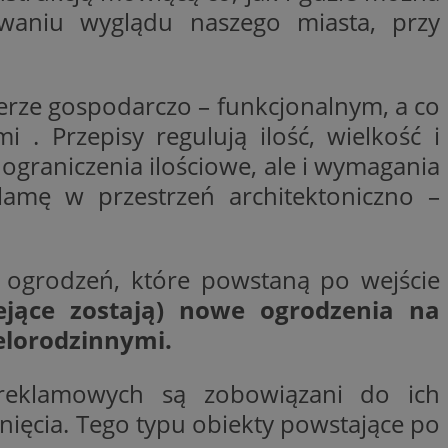
owaniu wyglądu naszego miasta, przy
ywania
Opis
formacji o tym, jak
wej, na przykład
leClick (którego
erze gospodarczo – funkcjonalnym, a co
godnie
y wiadomości o
a, czy przeglądarka
h. Informacje te
ookie.
. Przepisy regulują ilość, wielkość i
trony internetowej
 Doubleclick i
 ograniczenia ilościowe, ale i wymagania
 użytkownik
a zaangażowania
 oraz wszelkie
amę w przestrzeń architektoniczno –
ową, pomagając
 zobaczyć przed
lizować wydajność
Tube w celu
nalytics do
.
i ogrodzeń, które powstaną po wejście
ube, aby śledzić
ny do śledzenia i
ów z YouTube
jące zostają) nowe ogrodzenia na
mat interakcji
reślić, czy
ny internetowej w
y starej wersji
lorodzinnymi.
gle Universal
a serii produktów
 powszechnie
asie rzeczywistym
 reklamowych są zobowiązani do ich
ik cookie służy do
zez przypisanie
tora klienta. Jest
ięcia. Tego typu obiekty powstające po
wdrażaniem funkcji
 witrynie i służy
ontrolować, które
cych, sesji i
ą wyświetlane