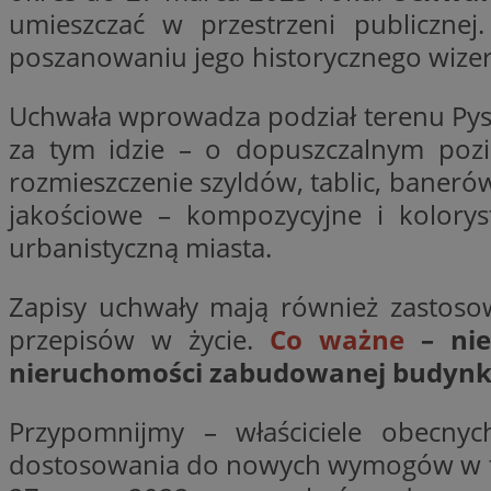
umieszczać w przestrzeni publiczne
Nazwa
Nazwa
ustat_y6rnhl0sgwc
poszanowaniu jego historycznego wize
Nazwa
ustat_qtixygjb9ub
ustat_gid
test_cookie
Uchwała wprowadza podział terenu Pysk
__Secure-YNID
za tym idzie – o dopuszczalnym pozio
ustat_ucijhkzXjde3
IDE
rozmieszczenie szyldów, tablic, banerów
ustat_9myf32XcXje
__eoi
jakościowe – kompozycyjne i kolory
ustat_e1fXggjnd6q
ustat_ugr1v6n1xr
urbanistyczną miasta.
YSC
_ga_KRG642HW80
ustat_0qdml9jpb4p
Zapisy uchwały mają również zastosow
ustat_a7pd4yq9deX
VISITOR_INFO1_LIV
__gpi
przepisów w życie.
Co ważne
– nie
ustat_icx3j72fr3j1j
nieruchomości zabudowanej budynk
ustat_h2aqrz9xfljy
_ga
_fbp
Przypomnijmy – właściciele obecny
dostosowania do nowych wymogów w term
__Secure-
ROLLOUT_TOKEN