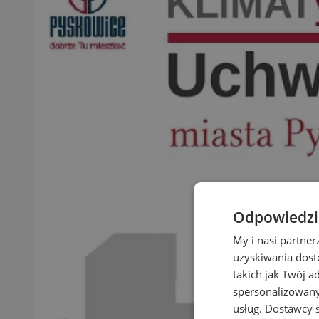
Odpowiedzia
My i nasi partne
uzyskiwania dost
takich jak Twój a
spersonalizowanyc
usług.
Dostawcy s