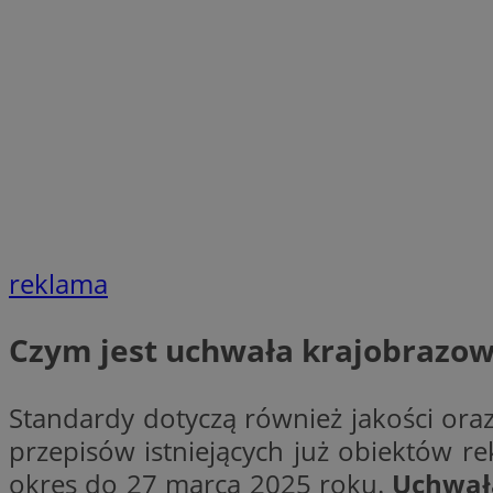
SessID
QeSessID
MvSessID
VISITOR_PRIVACY_
CookieScriptConse
reklama
__cf_bm
Czym jest uchwała krajobrazo
__cf_bm
Standardy dotyczą również jakości or
przepisów istniejących już obiektów r
okres do 27 marca 2025 roku.
Uchwał