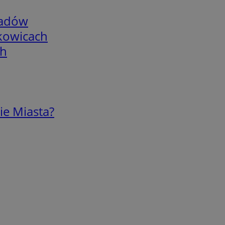
adów
skowicach
ch
ie Miasta?