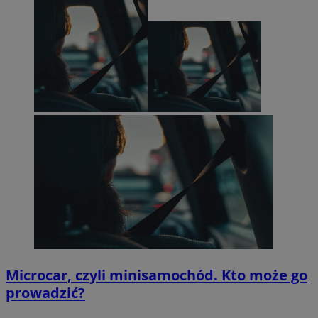
Microcar, czyli minisamochód. Kto może go
prowadzić?