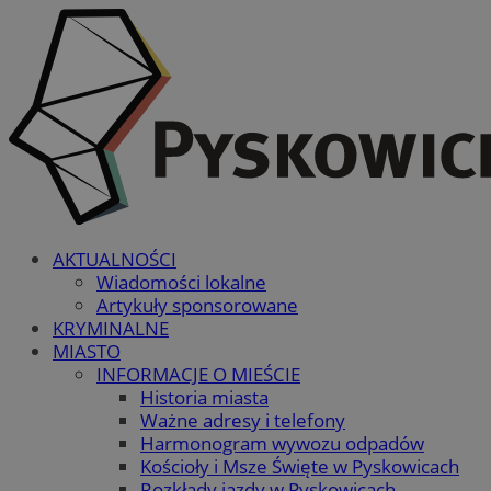
AKTUALNOŚCI
Wiadomości lokalne
Artykuły sponsorowane
KRYMINALNE
MIASTO
INFORMACJE O MIEŚCIE
Historia miasta
Ważne adresy i telefony
Harmonogram wywozu odpadów
Kościoły i Msze Święte w Pyskowicach
Rozkłady jazdy w Pyskowicach