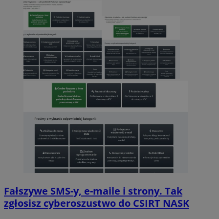
Fałszywe SMS-y, e-maile i strony. Tak
zgłosisz cyberoszustwo do CSIRT NASK