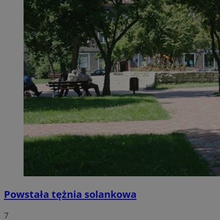
Powstała tężnia solankowa
7