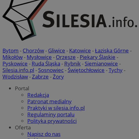
Bytom
-
Chorzów
-
Gliwice
-
Katowice
-
Łaziska Górne
-
Mikołów
-
Mysłowice
-
Orzesze
-
Piekary Śląskie
-
Pyskowice
-
Ruda Śląska
-
Rybnik
-
Siemianowice
-
Silesia.info.pl
-
Sosnowiec
-
Świętochłowice
-
Tychy
-
Wodzisław
-
Zabrze
-
Żory
Portal
Redakcja
Patronat medialny
Praktyki w silesia.info.pl
Regulaminy portalu
Polityka prywatności
Oferta
Napisz do nas