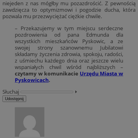
niejeden z nas mógłby mu pozazdrościć. Z pewnością
zawdzięcza to optymizmowi i pogodzie ducha, która
pozwala mu przezwyciężać ciężkie chwile.
– Przekazujemy w tym miejscu serdeczne
pozdrowienia od pana Edmunda dla
wszystkich mieszkańców Pyskowic, a ze
swojej strony szanownemu Jubilatowi
składamy życzenia zdrowia, spokoju, radości,
z uśmiechu każdego dnia oraz jeszcze wielu
wspaniałych chwil wśród najbliższych –
czytamy w komunikacie
Urzędu Miasta w
Pyskowicach
.
Słuchaj
⏵︎
Udostępnij