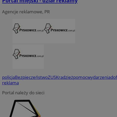
Portal miejski - dział reklamy
Agencje reklamowe, PR
policja
Bezpieczeństwo
ZUS
Kradzież
pomoc
wydarzenia
do
reklama
Portal należy do sieci