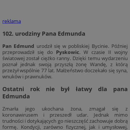
reklama
102. urodziny
Pana Edmunda
Pan Edmund
urodził się w pobliskiej Bycinie. Później
przeprowadził się do
Pyskowic
. W czasie II wojny
światowej został ciężko ranny. Dzięki temu wydarzeniu
poznał jednak swoją przyszłą żonę Wandę, z którą
przeżył wspólnie 77 lat. Małżeństwo doczekało się syna,
wnuków i prawnuków.
Ostatni rok nie był łatwy dla pana
Edmunda
Zmarła jego ukochana żona, zmagał się z
koronawirusem i przeszedł udar. Jednak mimo
trudności i dotykających go nieszczęść zachowuje dobrą
formę. Kondycji, zarówno fizycznej, jak i umysłowej,