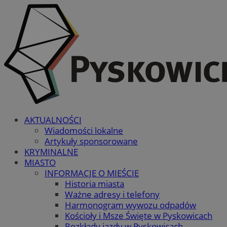
AKTUALNOŚCI
Wiadomości lokalne
Artykuły sponsorowane
KRYMINALNE
MIASTO
INFORMACJE O MIEŚCIE
Historia miasta
Ważne adresy i telefony
Harmonogram wywozu odpadów
Kościoły i Msze Święte w Pyskowicach
Rozkłady jazdy w Pyskowicach