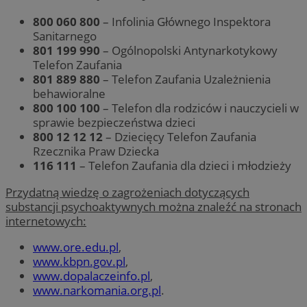
800 060 800
– Infolinia Głównego Inspektora
Sanitarnego
801 199 990
– Ogólnopolski Antynarkotykowy
Telefon Zaufania
801 889 880
– Telefon Zaufania Uzależnienia
behawioralne
800 100 100
– Telefon dla rodziców i nauczycieli w
sprawie bezpieczeństwa dzieci
800 12 12 12
– Dziecięcy Telefon Zaufania
Rzecznika Praw Dziecka
116 111
– Telefon Zaufania dla dzieci i młodzieży
Przydatną wiedzę o zagrożeniach dotyczących
substancji psychoaktywnych można znaleźć na stronach
internetowych:
www.ore.edu.pl
,
www.kbpn.gov.pl
,
www.dopalaczeinfo.pl
,
www.narkomania.org.pl
.