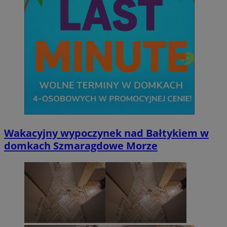
Wakacyjny wypoczynek nad Bałtykiem w
domkach Szmaragdowe Morze