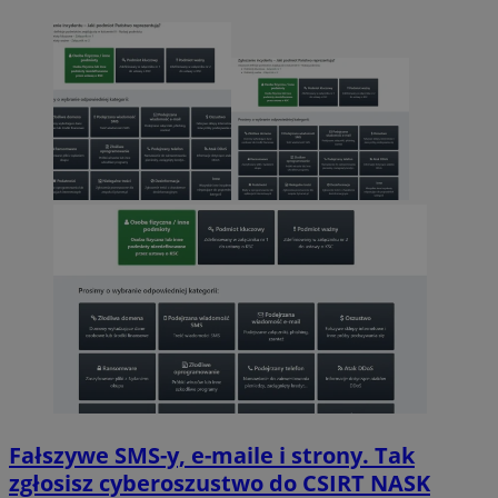
Fałszywe SMS-y, e-maile i strony. Tak
zgłosisz cyberoszustwo do CSIRT NASK