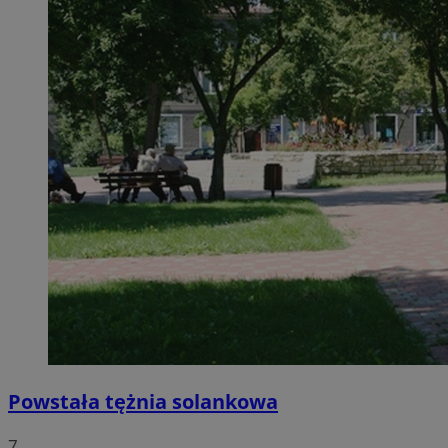
Powstała tężnia solankowa
7