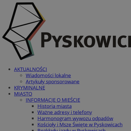
AKTUALNOŚCI
Wiadomości lokalne
Artykuły sponsorowane
KRYMINALNE
MIASTO
INFORMACJE O MIEŚCIE
Historia miasta
Ważne adresy i telefony
Harmonogram wywozu odpadów
Kościoły i Msze Święte w Pyskowicach
Rozkłady jazdy w Pyskowicach