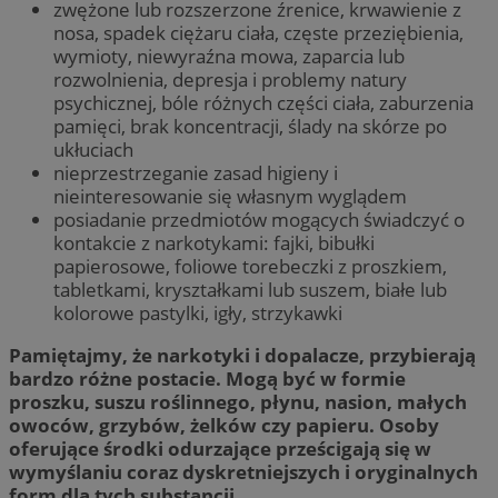
zwężone lub rozszerzone źrenice, krwawienie z
nosa, spadek ciężaru ciała, częste przeziębienia,
wymioty, niewyraźna mowa, zaparcia lub
rozwolnienia, depresja i problemy natury
psychicznej, bóle różnych części ciała, zaburzenia
pamięci, brak koncentracji, ślady na skórze po
ukłuciach
nieprzestrzeganie zasad higieny i
nieinteresowanie się własnym wyglądem
posiadanie przedmiotów mogących świadczyć o
kontakcie z narkotykami: fajki, bibułki
papierosowe, foliowe torebeczki z proszkiem,
tabletkami, kryształkami lub suszem, białe lub
kolorowe pastylki, igły, strzykawki
Pamiętajmy, że narkotyki i dopalacze, przybierają
bardzo różne postacie. Mogą być w formie
proszku, suszu roślinnego, płynu, nasion, małych
owoców, grzybów, żelków czy papieru. Osoby
oferujące środki odurzające prześcigają się w
wymyślaniu coraz dyskretniejszych i oryginalnych
form dla tych substancji.