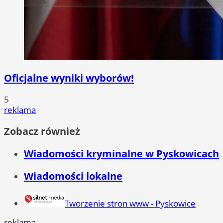
Oficjalne wyniki wyborów!
5
reklama
Zobacz również
Wiadomości kryminalne w Pyskowicach
Wiadomości lokalne
Tworzenie stron www - Pyskowice
reklama