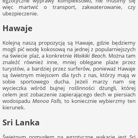
egzotyczne wyprawy kompleksowo, nie musimy się
więc martwić o transport, zakwaterowanie, czy
ubezpieczenie.
Hawaje
Kolejną naszą propozycją są Hawaje, gdzie będziemy
mogli pić wodę kokosową na jednej z popularniejszych
na świecie plaż, a konkretnie
Waikiki Beach.
Można tam
znaleźć również inne, mniej oblegane plaże przez
turystów, a bardziej przez surferów, ponieważ Hawaje
są świetnym miejscem dla tych z nas, którzy mają w
sobie sportowego ducha. Jeżeli marzy nam się
wycieczka wśród bujnej roślinności dżungli, której
celem jest zobaczenie zapierającego dech w piersiach
wodospadu
Manoa Falls,
to koniecznie wybierzmy ten
kierunek.
Sri Lanka
Świetnym pomysłem na egzotyczne wakacje jest Sri