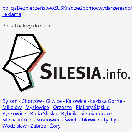
policja
Bezpieczeństwo
ZUS
Kradzież
pomoc
wydarzenia
do
reklama
Portal należy do sieci
Bytom
-
Chorzów
-
Gliwice
-
Katowice
-
Łaziska Górne
-
Mikołów
-
Mysłowice
-
Orzesze
-
Piekary Śląskie
-
Pyskowice
-
Ruda Śląska
-
Rybnik
-
Siemianowice
-
Silesia.info.pl
-
Sosnowiec
-
Świętochłowice
-
Tychy
-
Wodzisław
-
Zabrze
-
Żory