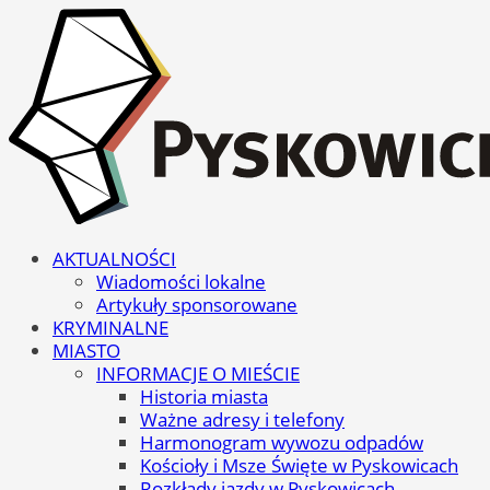
AKTUALNOŚCI
Wiadomości lokalne
Artykuły sponsorowane
KRYMINALNE
MIASTO
INFORMACJE O MIEŚCIE
Historia miasta
Ważne adresy i telefony
Harmonogram wywozu odpadów
Kościoły i Msze Święte w Pyskowicach
Rozkłady jazdy w Pyskowicach