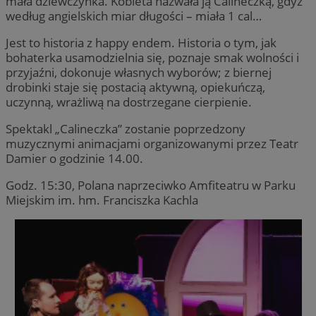
mała dziewczynka. Kobieta nazwała ją Calineczką, gdyż
według angielskich miar długości – miała 1 cal…
Jest to historia z happy endem. Historia o tym, jak
bohaterka usamodzielnia się, poznaje smak wolności i
przyjaźni, dokonuje własnych wyborów; z biernej
drobinki staje się postacią aktywną, opiekuńczą,
uczynną, wrażliwą na dostrzegane cierpienie.
Spektakl „Calineczka” zostanie poprzedzony
muzycznymi animacjami organizowanymi przez Teatr
Damier o godzinie 14.00.
Godz. 15:30, Polana naprzeciwko Amfiteatru w Parku
Miejskim im. hm. Franciszka Kachla