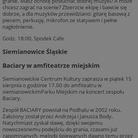
granie. Masz ochotę posłuchać dobrej muzyki? A może
chcesz zagrać na scenie? Zbierzcie ekipę i bawcie się
dobrze, a dla muzyków przewidziano: gitarę basową z
piecem, perkusję, mikrofon ze statywem i pełne
nagłośnienie.
Godz. 18:00, Spodek Cafe
Siemianowice Śląskie
Baciary w amfiteatrze miejskim
Siemianowickie Centrum Kultury zaprasza w piątek 15
sierpnia o godzinie 17.00 do amfiteatru w
siemianowickimParku Miejskim na koncert zespołu
Baciary.
Zespół BACIARY powstał na Podhalu w 2002 roku.
Założony został przez Andrzeja i Janusza Body.
Natychmiast zyskał sławę, dzięki swojemu
nowoczesnemu podejściu do grania, czasami już
zapomnianych, melodii śpiewanych dawno temu przez