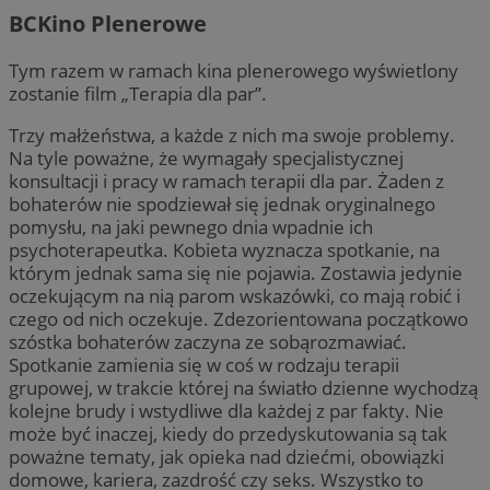
BCKino Plenerowe
Tym razem w ramach kina plenerowego wyświetlony
zostanie film „Terapia dla par”.
Trzy małżeństwa, a każde z nich ma swoje problemy.
Na tyle poważne, że wymagały specjalistycznej
konsultacji i pracy w ramach terapii dla par. Żaden z
bohaterów nie spodziewał się jednak oryginalnego
pomysłu, na jaki pewnego dnia wpadnie ich
psychoterapeutka. Kobieta wyznacza spotkanie, na
którym jednak sama się nie pojawia. Zostawia jedynie
oczekującym na nią parom wskazówki, co mają robić i
czego od nich oczekuje. Zdezorientowana początkowo
szóstka bohaterów zaczyna ze sobąrozmawiać.
Spotkanie zamienia się w coś w rodzaju terapii
grupowej, w trakcie której na światło dzienne wychodzą
kolejne brudy i wstydliwe dla każdej z par fakty. Nie
może być inaczej, kiedy do przedyskutowania są tak
poważne tematy, jak opieka nad dziećmi, obowiązki
domowe, kariera, zazdrość czy seks. Wszystko to