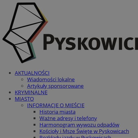
AKTUALNOŚCI
Wiadomości lokalne
Artykuły sponsorowane
KRYMINALNE
MIASTO
INFORMACJE O MIEŚCIE
Historia miasta
Ważne adresy i telefony
Harmonogram wywozu odpadów
Kościoły i Msze Święte w Pyskowicach
Rozkłady jazdy w Pyskowicach