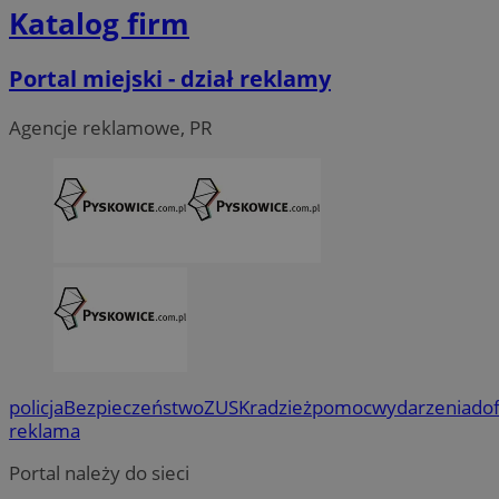
Katalog firm
Portal miejski - dział reklamy
Agencje reklamowe, PR
policja
Bezpieczeństwo
ZUS
Kradzież
pomoc
wydarzenia
do
reklama
Portal należy do sieci