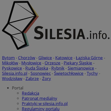
Bytom
-
Chorzów
-
Gliwice
-
Katowice
-
Łaziska Górne
-
Mikołów
-
Mysłowice
-
Orzesze
-
Piekary Śląskie
-
Pyskowice
-
Ruda Śląska
-
Rybnik
-
Siemianowice
-
Silesia.info.pl
-
Sosnowiec
-
Świętochłowice
-
Tychy
-
Wodzisław
-
Zabrze
-
Żory
Portal
Redakcja
Patronat medialny
Praktyki w silesia.info.pl
Regulaminy portalu