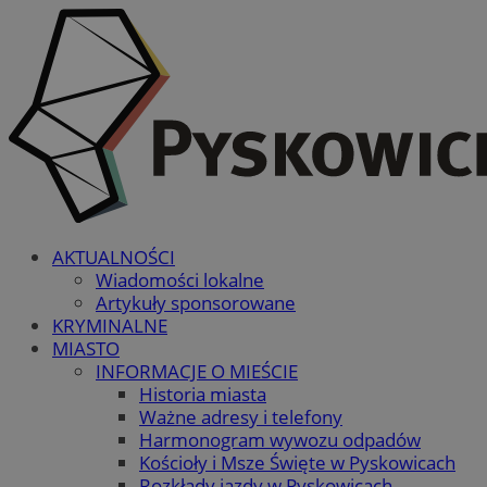
AKTUALNOŚCI
Wiadomości lokalne
Artykuły sponsorowane
KRYMINALNE
MIASTO
INFORMACJE O MIEŚCIE
Historia miasta
Ważne adresy i telefony
Harmonogram wywozu odpadów
Kościoły i Msze Święte w Pyskowicach
Rozkłady jazdy w Pyskowicach