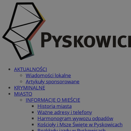
AKTUALNOŚCI
Wiadomości lokalne
Artykuły sponsorowane
KRYMINALNE
MIASTO
INFORMACJE O MIEŚCIE
Historia miasta
Ważne adresy i telefony
Harmonogram wywozu odpadów
Kościoły i Msze Święte w Pyskowicach
Rozkłady jazdy w Pyskowicach