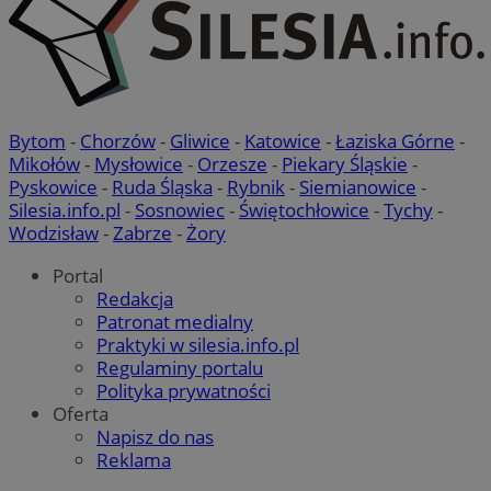
Bytom
-
Chorzów
-
Gliwice
-
Katowice
-
Łaziska Górne
-
Mikołów
-
Mysłowice
-
Orzesze
-
Piekary Śląskie
-
Pyskowice
-
Ruda Śląska
-
Rybnik
-
Siemianowice
-
Silesia.info.pl
-
Sosnowiec
-
Świętochłowice
-
Tychy
-
Wodzisław
-
Zabrze
-
Żory
Portal
Redakcja
Patronat medialny
Praktyki w silesia.info.pl
Regulaminy portalu
Polityka prywatności
Oferta
Napisz do nas
Reklama