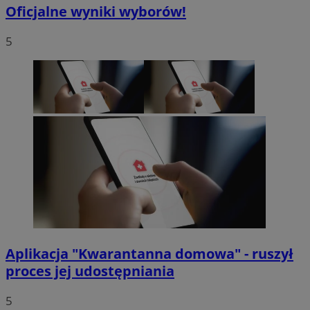
Oficjalne wyniki wyborów!
5
Aplikacja "Kwarantanna domowa" - ruszył
proces jej udostępniania
5