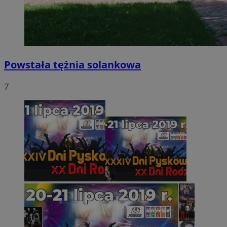
Powstała tężnia solankowa
7