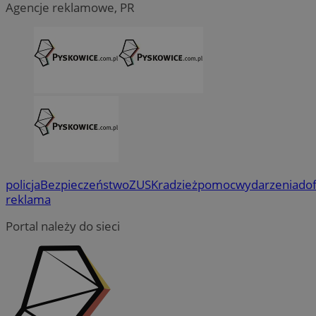
Agencje reklamowe, PR
policja
Bezpieczeństwo
ZUS
Kradzież
pomoc
wydarzenia
do
reklama
Portal należy do sieci