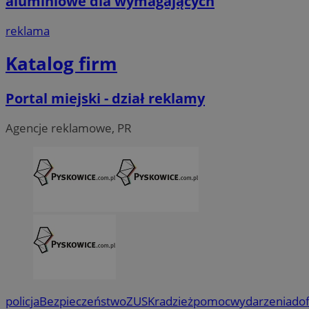
aluminiowe dla wymagających
reklama
Katalog firm
Portal miejski - dział reklamy
Agencje reklamowe, PR
policja
Bezpieczeństwo
ZUS
Kradzież
pomoc
wydarzenia
do