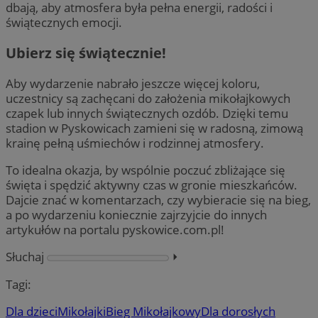
dbają, aby atmosfera była pełna energii, radości i
świątecznych emocji.
Ubierz się świątecznie!
Aby wydarzenie nabrało jeszcze więcej koloru,
uczestnicy są zachęcani do założenia mikołajkowych
czapek lub innych świątecznych ozdób. Dzięki temu
stadion w Pyskowicach zamieni się w radosną, zimową
krainę pełną uśmiechów i rodzinnej atmosfery.
To idealna okazja, by wspólnie poczuć zbliżające się
święta i spędzić aktywny czas w gronie mieszkańców.
Dajcie znać w komentarzach, czy wybieracie się na bieg,
a po wydarzeniu koniecznie zajrzyjcie do innych
artykułów na portalu pyskowice.com.pl!
Słuchaj
⏵︎
Tagi:
Dla dzieci
Mikołajki
Bieg Mikołajkowy
Dla dorosłych