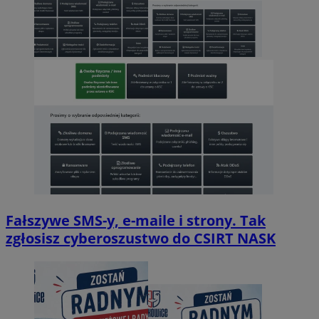
Fałszywe SMS-y, e-maile i strony. Tak
zgłosisz cyberoszustwo do CSIRT NASK