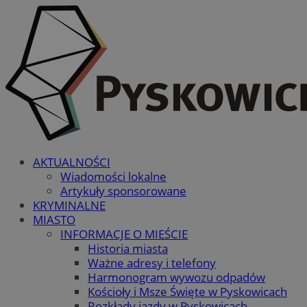
AKTUALNOŚCI
Wiadomości lokalne
Artykuły sponsorowane
KRYMINALNE
MIASTO
INFORMACJE O MIEŚCIE
Historia miasta
Ważne adresy i telefony
Harmonogram wywozu odpadów
Kościoły i Msze Święte w Pyskowicach
Rozkłady jazdy w Pyskowicach