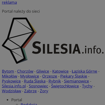
reklama
Portal należy do sieci
Bytom
-
Chorzów
-
Gliwice
-
Katowice
-
Łaziska Górne
-
Mikołów
-
Mysłowice
-
Orzesze
-
Piekary Śląskie
-
Pyskowice
-
Ruda Śląska
-
Rybnik
-
Siemianowice
-
Silesia.info.pl
-
Sosnowiec
-
Świętochłowice
-
Tychy
-
Wodzisław
-
Zabrze
-
Żory
Portal
Redakcja