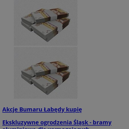
Akcje Bumaru Łabędy kupię
Ekskluzywne ogrodzenia Śląsk - bramy