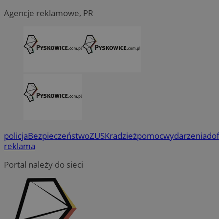
Agencje reklamowe, PR
policja
Bezpieczeństwo
ZUS
Kradzież
pomoc
wydarzenia
do
reklama
Portal należy do sieci