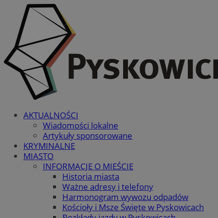
AKTUALNOŚCI
Wiadomości lokalne
Artykuły sponsorowane
KRYMINALNE
MIASTO
INFORMACJE O MIEŚCIE
Historia miasta
Ważne adresy i telefony
Harmonogram wywozu odpadów
Kościoły i Msze Święte w Pyskowicach
Rozkłady jazdy w Pyskowicach