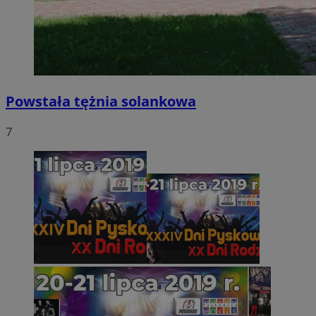
Powstała tężnia solankowa
7