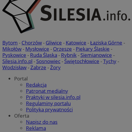
Bytom
-
Chorzów
-
Gliwice
-
Katowice
-
Łaziska Górne
-
Mikołów
-
Mysłowice
-
Orzesze
-
Piekary Śląskie
-
Pyskowice
-
Ruda Śląska
-
Rybnik
-
Siemianowice
-
Silesia.info.pl
-
Sosnowiec
-
Świętochłowice
-
Tychy
-
Wodzisław
-
Zabrze
-
Żory
Portal
Redakcja
Patronat medialny
Praktyki w silesia.info.pl
Regulaminy portalu
Polityka prywatności
Oferta
Napisz do nas
Reklama