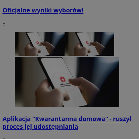
Oficjalne wyniki wyborów!
5
Aplikacja "Kwarantanna domowa" - ruszył
proces jej udostępniania