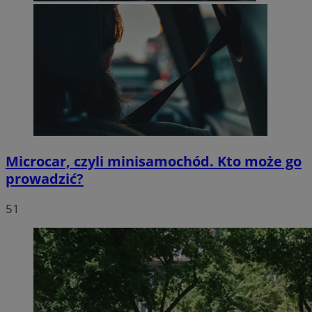
Microcar, czyli minisamochód. Kto może go
prowadzić?
51