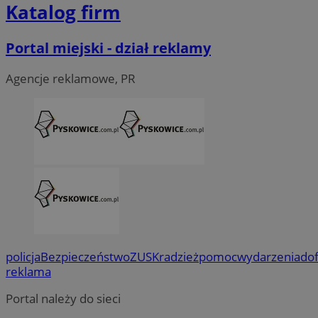
Katalog firm
Portal miejski - dział reklamy
Agencje reklamowe, PR
policja
Bezpieczeństwo
ZUS
Kradzież
pomoc
wydarzenia
do
reklama
Portal należy do sieci