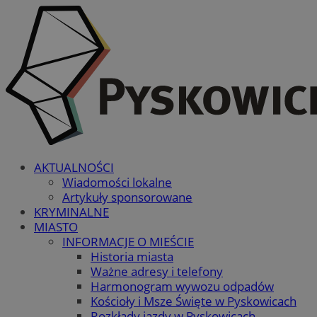
AKTUALNOŚCI
Wiadomości lokalne
Artykuły sponsorowane
KRYMINALNE
MIASTO
INFORMACJE O MIEŚCIE
Historia miasta
Ważne adresy i telefony
Harmonogram wywozu odpadów
Kościoły i Msze Święte w Pyskowicach
Rozkłady jazdy w Pyskowicach