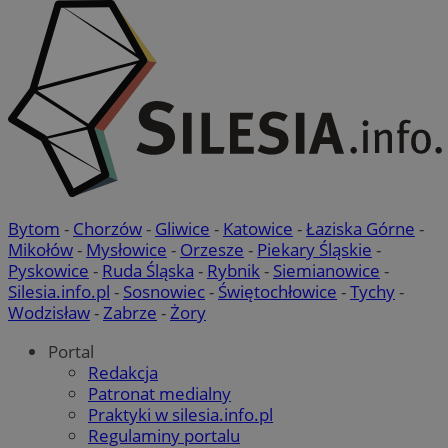
Bytom
-
Chorzów
-
Gliwice
-
Katowice
-
Łaziska Górne
-
Mikołów
-
Mysłowice
-
Orzesze
-
Piekary Śląskie
-
Pyskowice
-
Ruda Śląska
-
Rybnik
-
Siemianowice
-
Silesia.info.pl
-
Sosnowiec
-
Świętochłowice
-
Tychy
-
Wodzisław
-
Zabrze
-
Żory
Portal
Redakcja
Patronat medialny
Praktyki w silesia.info.pl
Regulaminy portalu