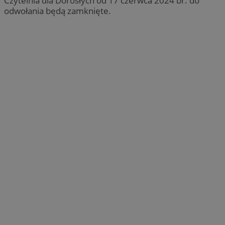
Czytelnia dla Dorosłych od 17 czerwca 2024 br. do
odwołania będą zamknięte.