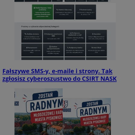
Fałszywe SMS-y, e-maile i strony. Tak
zgłosisz cyberoszustwo do CSIRT NASK