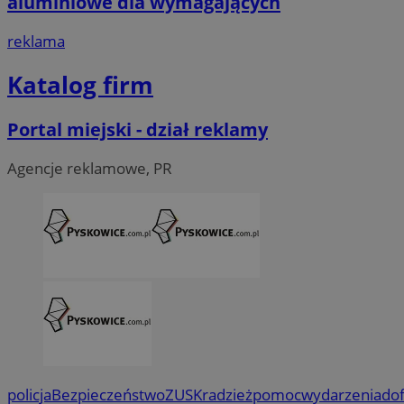
aluminiowe dla wymagających
reklama
Katalog firm
Portal miejski - dział reklamy
Agencje reklamowe, PR
policja
Bezpieczeństwo
ZUS
Kradzież
pomoc
wydarzenia
do