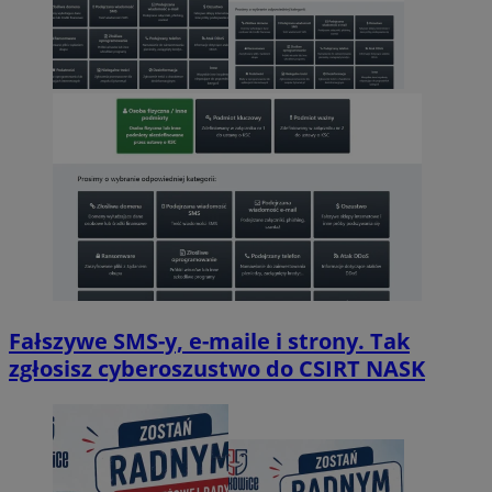
Fałszywe SMS-y, e-maile i strony. Tak
zgłosisz cyberoszustwo do CSIRT NASK