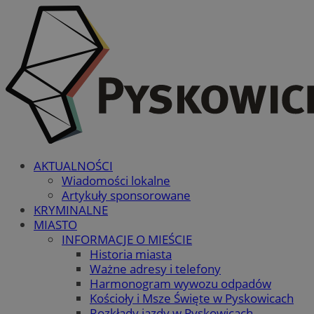
AKTUALNOŚCI
Wiadomości lokalne
Artykuły sponsorowane
KRYMINALNE
MIASTO
INFORMACJE O MIEŚCIE
Historia miasta
Ważne adresy i telefony
Harmonogram wywozu odpadów
Kościoły i Msze Święte w Pyskowicach
Rozkłady jazdy w Pyskowicach