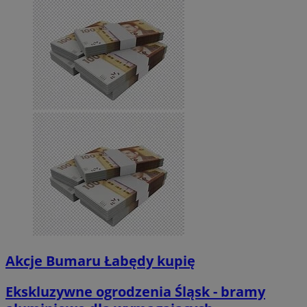
Akcje Bumaru Łabędy kupię
Ekskluzywne ogrodzenia Śląsk - bramy