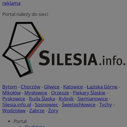
reklama
Portal należy do sieci
Bytom
-
Chorzów
-
Gliwice
-
Katowice
-
Łaziska Górne
-
Mikołów
-
Mysłowice
-
Orzesze
-
Piekary Śląskie
-
Pyskowice
-
Ruda Śląska
-
Rybnik
-
Siemianowice
-
Silesia.info.pl
-
Sosnowiec
-
Świętochłowice
-
Tychy
-
Wodzisław
-
Zabrze
-
Żory
Portal