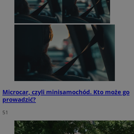
Microcar, czyli minisamochód. Kto może go
prowadzić?
51