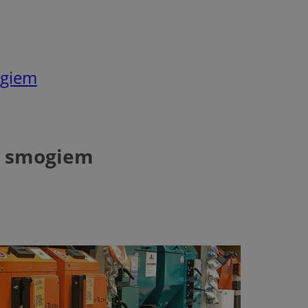
ogiem
e smogiem