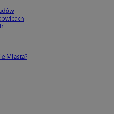
adów
skowicach
ch
ie Miasta?