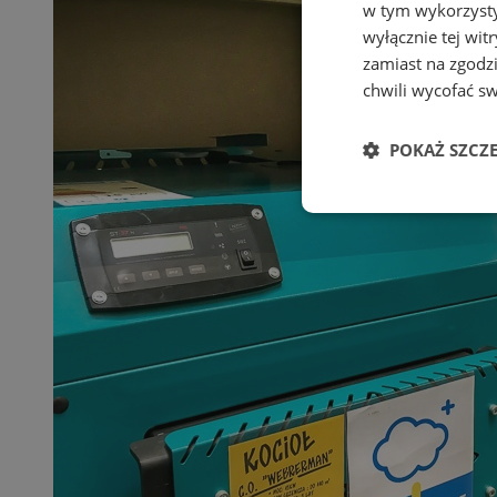
w tym wykorzysty
wyłącznie tej wi
zamiast na zgodz
chwili wycofać s
POKAŻ SZCZ
Niezbędne
Ni
Niezbędne pliki cook
zarządzanie kontem. 
Nazwa