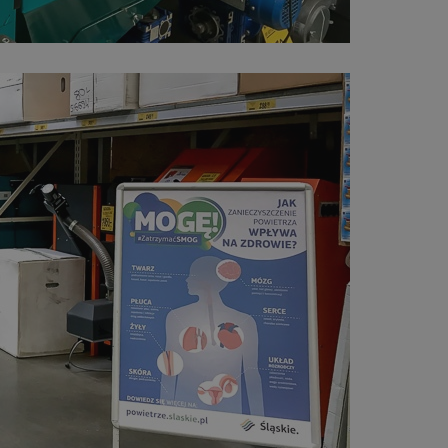
pyskowice.com.pl
1 rok
Ten plik cookie przechowuje ident
pyskowice.com.pl
1 rok
Ten plik cookie przechowuje ident
pyskowice.com.pl
1 rok
Ten plik cookie przechowuje ident
METADATA
5 miesięcy 4
Ten plik cookie jest używany d
YouTube
tygodnie
zgody użytkownika i wyboru pry
.youtube.com
interakcji z witryną. Rejestruje 
odwiedzającego na różne polityk
prywatności, zapewniając, że ich
uhonorowane w przyszłych sesja
nt
4 tygodnie 2 dni
Ten plik cookie jest używany prz
CookieScript
Script.com do zapamiętywania pr
pyskowice.com.pl
dotyczących zgody użytkownika na
to konieczne, aby baner cookie 
działał poprawnie.
29 minut 55
Ten plik cookie służy do rozróżni
Cloudflare Inc.
sekund
Jest to korzystne dla strony int
.twitter.com
Google Privacy Policy
umożliwia tworzenie ważnych r
korzystania z jej witryny interne
29 minut 59
Ten plik cookie służy do rozróżni
Cloudflare Inc.
sekund
Jest to korzystne dla strony int
.x.com
umożliwia tworzenie ważnych r
korzystania z jej witryny interne