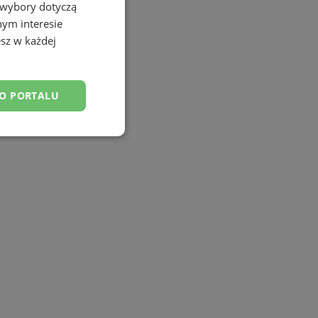
 wybory dotyczą
nym interesie
sz w każdej
DO PORTALU
esklasyfikowane
ane
owanie użytkownika i
j.