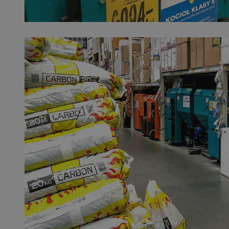
SessID
QeSessID
MvSessID
VISITOR_PRIVACY_
CookieScriptConse
__cf_bm
__cf_bm