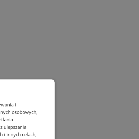
ywania i
danych osobowych,
etlania
az ulepszania
 i innych celach,