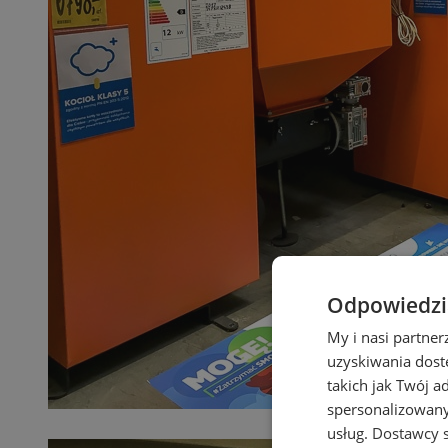
Odpowiedzia
My i nasi partne
uzyskiwania dost
takich jak Twój a
spersonalizowanyc
usług.
Dostawcy s