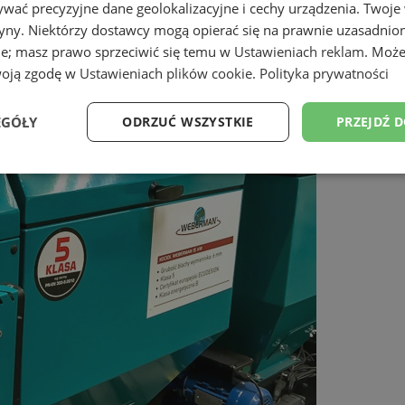
wać precyzyjne dane geolokalizacyjne i cechy urządzenia. Twoje
tryny. Niektórzy dostawcy mogą opierać się na prawnie uzasadnio
ie; masz prawo sprzeciwić się temu w
Ustawieniach reklam
. Może
woją zgodę w
Ustawieniach plików cookie
.
Polityka prywatności
EGÓŁY
ODRZUĆ WSZYSTKIE
PRZEJDŹ 
Wydajność
Targetowanie
Funkcjonalność
Ni
ezbędne
Wydajność
Targetowanie
Funkcjonalność
Niesklasyfikow
ie umożliwiają korzystanie z podstawowych funkcji strony internetowej, takich jak log
Bez niezbędnych plików cookie nie można prawidłowo korzystać ze strony internetowe
Provider
/
Okres
Opis
Domena
przechowywania