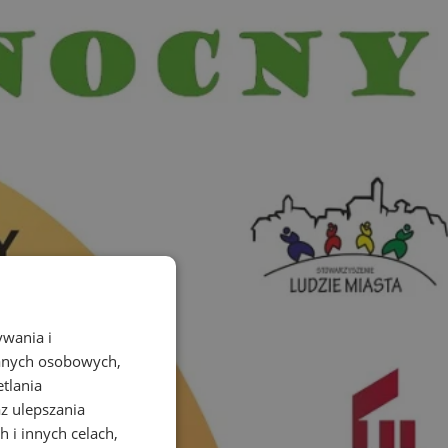
ywania i
danych osobowych,
etlania
az ulepszania
 i innych celach,