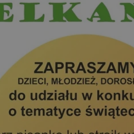
pyskowice.com.pl
1 rok
Ten plik cookie przechowuje ident
pyskowice.com.pl
1 rok
Ten plik cookie przechowuje ident
pyskowice.com.pl
1 rok
Ten plik cookie przechowuje ident
METADATA
5 miesięcy 4
Ten plik cookie jest używany d
YouTube
tygodnie
zgody użytkownika i wyboru pry
.youtube.com
interakcji z witryną. Rejestruje 
odwiedzającego na różne polityk
prywatności, zapewniając, że ich
uhonorowane w przyszłych sesja
nt
4 tygodnie 2 dni
Ten plik cookie jest używany prz
CookieScript
Script.com do zapamiętywania pr
pyskowice.com.pl
dotyczących zgody użytkownika na
to konieczne, aby baner cookie 
działał poprawnie.
29 minut 55
Ten plik cookie służy do rozróżni
Cloudflare Inc.
sekund
Jest to korzystne dla strony int
.twitter.com
Google Privacy Policy
umożliwia tworzenie ważnych r
korzystania z jej witryny interne
29 minut 59
Ten plik cookie służy do rozróżni
Cloudflare Inc.
sekund
Jest to korzystne dla strony int
.x.com
umożliwia tworzenie ważnych r
korzystania z jej witryny interne