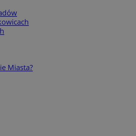
adów
skowicach
ch
ie Miasta?