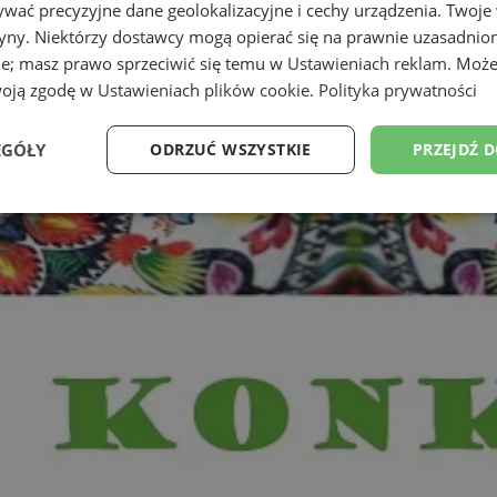
wać precyzyjne dane geolokalizacyjne i cechy urządzenia. Twoje
tryny. Niektórzy dostawcy mogą opierać się na prawnie uzasadnio
ie; masz prawo sprzeciwić się temu w
Ustawieniach reklam
. Może
woją zgodę w
Ustawieniach plików cookie
.
Polityka prywatności
EGÓŁY
ODRZUĆ WSZYSTKIE
PRZEJDŹ 
Wydajność
Targetowanie
Funkcjonalność
Ni
ezbędne
Wydajność
Targetowanie
Funkcjonalność
Niesklasyfikow
ie umożliwiają korzystanie z podstawowych funkcji strony internetowej, takich jak log
Bez niezbędnych plików cookie nie można prawidłowo korzystać ze strony internetowe
Provider
/
Okres
Opis
Domena
przechowywania