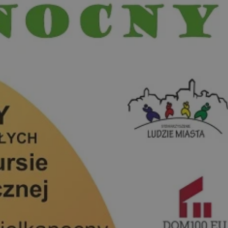
yfikator sesji.
yfikator sesji.
yfikator sesji.
o przechowywania
watności dla ich
dane dotyczące zgody
i i ustawienia
 preferencje zostaną
ch.
ez usługę Cookie-
eferencji
 pliki cookie. Jest
Cookie-Script.com
ania ludzi i botów.
ernetowej, ponieważ
aportów na temat
towej.
ania ludzi i botów.
ernetowej, ponieważ
aportów na temat
towej.