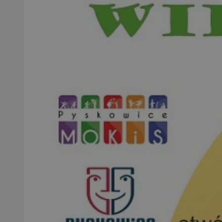
SessID
QeSessID
MvSessID
VISITOR_PRIVACY_
CookieScriptConse
__cf_bm
__cf_bm