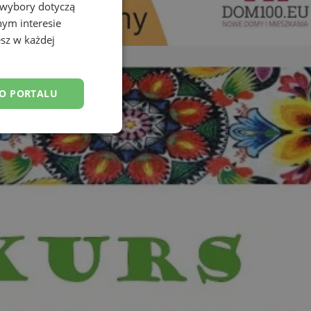
 wybory dotyczą
nym interesie
sz w każdej
DO PORTALU
esklasyfikowane
ane
owanie użytkownika i
j.