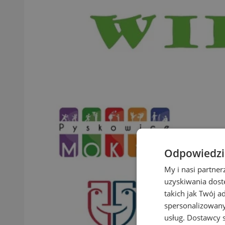
Odpowiedzia
My i nasi partne
uzyskiwania dost
takich jak Twój a
spersonalizowanyc
usług.
Dostawcy s