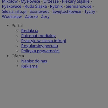
Mikołów
-
Mysłowice
-
Orzesze
-
Piekary Śląskie
-
Pyskowice
-
Ruda Śląska
-
Rybnik
-
Siemianowice
-
Silesia.info.pl
-
Sosnowiec
-
Świętochłowice
-
Tychy
-
Wodzisław
-
Zabrze
-
Żory
Portal
Redakcja
Patronat medialny
Praktyki w silesia.info.pl
Regulaminy portalu
Polityka prywatności
Oferta
Napisz do nas
Reklama