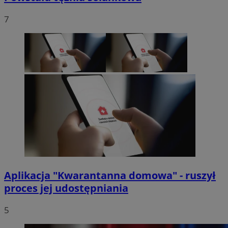
7
Aplikacja "Kwarantanna domowa" - ruszył
proces jej udostępniania
5