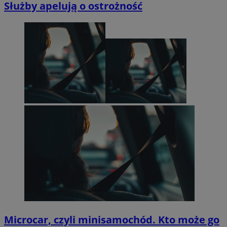
Służby apelują o ostrożność
Microcar, czyli minisamochód. Kto może go