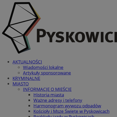
AKTUALNOŚCI
Wiadomości lokalne
Artykuły sponsorowane
KRYMINALNE
MIASTO
INFORMACJE O MIEŚCIE
Historia miasta
Ważne adresy i telefony
Harmonogram wywozu odpadów
Kościoły i Msze Święte w Pyskowicach
Rozkłady jazdy w Pyskowicach