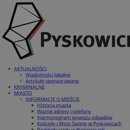
AKTUALNOŚCI
Wiadomości lokalne
Artykuły sponsorowane
KRYMINALNE
MIASTO
INFORMACJE O MIEŚCIE
Historia miasta
Ważne adresy i telefony
Harmonogram wywozu odpadów
Kościoły i Msze Święte w Pyskowicach
Rozkłady jazdy w Pyskowicach