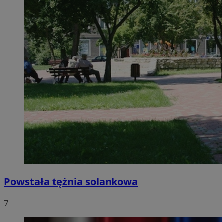
Powstała tężnia solankowa
7