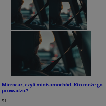
Microcar, czyli minisamochód. Kto może go
prowadzić?
51