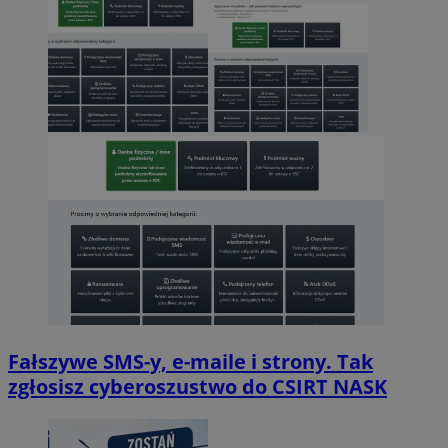
Fałszywe SMS-y, e-maile i strony. Tak
zgłosisz cyberoszustwo do CSIRT NASK