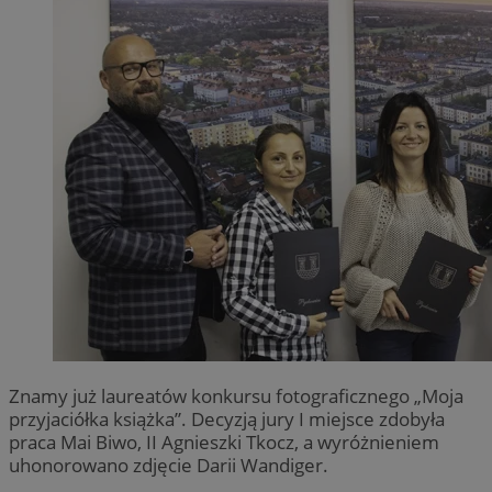
Znamy już laureatów konkursu fotograficznego „Moja
przyjaciółka książka”. Decyzją jury I miejsce zdobyła
praca Mai Biwo, II Agnieszki Tkocz, a wyróżnieniem
uhonorowano zdjęcie Darii Wandiger.