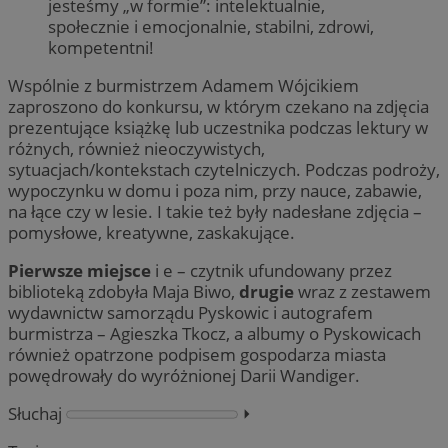
jesteśmy „w formie”: intelektualnie,
społecznie i emocjonalnie, stabilni, zdrowi,
kompetentni!
Wspólnie z burmistrzem Adamem Wójcikiem
zaproszono do konkursu, w którym czekano na zdjęcia
prezentujące książkę lub uczestnika podczas lektury w
różnych, również nieoczywistych,
sytuacjach/kontekstach czytelniczych. Podczas podroży,
wypoczynku w domu i poza nim, przy nauce, zabawie,
na łące czy w lesie. I takie też były nadesłane zdjęcia –
pomysłowe, kreatywne, zaskakujące.
Pierwsze miejsce
i e – czytnik ufundowany przez
biblioteką zdobyła Maja Biwo,
drugie
wraz z zestawem
wydawnictw samorządu Pyskowic i autografem
burmistrza – Agieszka Tkocz, a albumy o Pyskowicach
również opatrzone podpisem gospodarza miasta
powędrowały do wyróżnionej Darii Wandiger.
Słuchaj
⏵︎