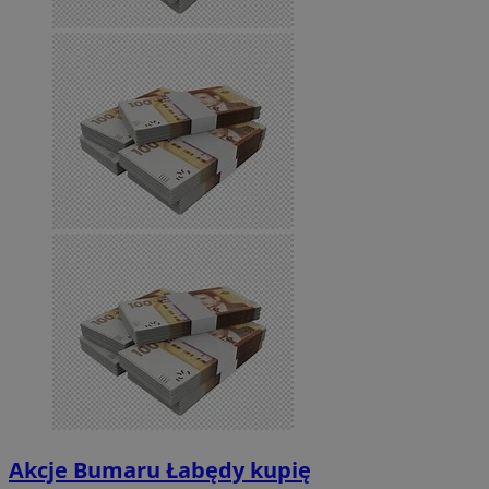
Akcje Bumaru Łabędy kupię