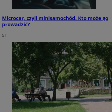
Microcar, czyli minisamochód. Kto może go
prowadzić?
51