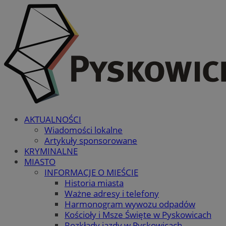
AKTUALNOŚCI
Wiadomości lokalne
Artykuły sponsorowane
KRYMINALNE
MIASTO
INFORMACJE O MIEŚCIE
Historia miasta
Ważne adresy i telefony
Harmonogram wywozu odpadów
Kościoły i Msze Święte w Pyskowicach
Rozkłady jazdy w Pyskowicach