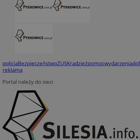
policja
Bezpieczeństwo
ZUS
Kradzież
pomoc
wydarzenia
do
reklama
Portal należy do sieci