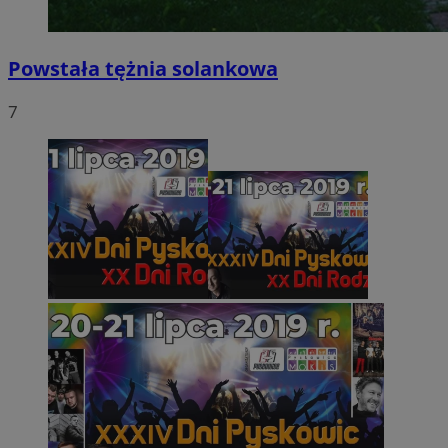
Powstała tężnia solankowa
7