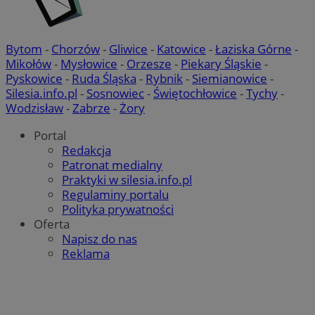
Bytom
-
Chorzów
-
Gliwice
-
Katowice
-
Łaziska Górne
-
Mikołów
-
Mysłowice
-
Orzesze
-
Piekary Śląskie
-
Pyskowice
-
Ruda Śląska
-
Rybnik
-
Siemianowice
-
Silesia.info.pl
-
Sosnowiec
-
Świętochłowice
-
Tychy
-
Wodzisław
-
Zabrze
-
Żory
Portal
Redakcja
Patronat medialny
Praktyki w silesia.info.pl
Regulaminy portalu
Polityka prywatności
Oferta
Napisz do nas
Reklama