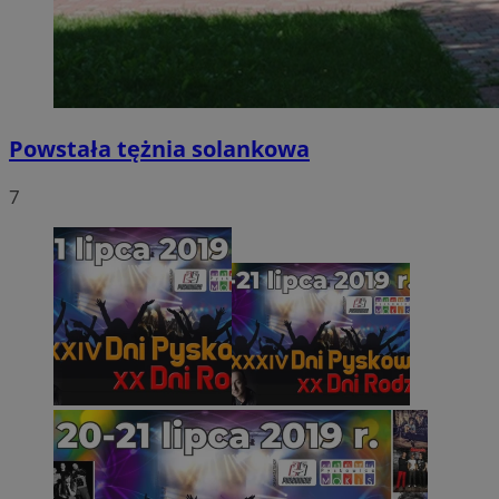
Powstała tężnia solankowa
7