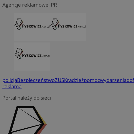
Agencje reklamowe, PR
policja
Bezpieczeństwo
ZUS
Kradzież
pomoc
wydarzenia
do
reklama
Portal należy do sieci