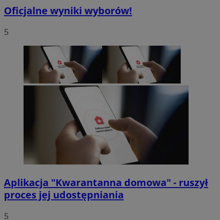
Oficjalne wyniki wyborów!
5
Aplikacja "Kwarantanna domowa" - ruszył
proces jej udostępniania
5