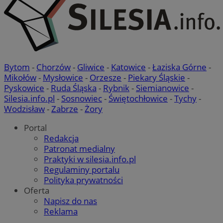
Bytom
-
Chorzów
-
Gliwice
-
Katowice
-
Łaziska Górne
-
Mikołów
-
Mysłowice
-
Orzesze
-
Piekary Śląskie
-
Pyskowice
-
Ruda Śląska
-
Rybnik
-
Siemianowice
-
Silesia.info.pl
-
Sosnowiec
-
Świętochłowice
-
Tychy
-
Wodzisław
-
Zabrze
-
Żory
Portal
Redakcja
Patronat medialny
Praktyki w silesia.info.pl
Regulaminy portalu
Polityka prywatności
Oferta
Napisz do nas
Reklama