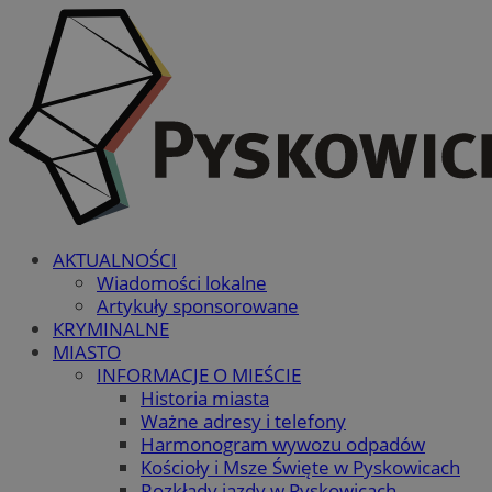
AKTUALNOŚCI
Wiadomości lokalne
Artykuły sponsorowane
KRYMINALNE
MIASTO
INFORMACJE O MIEŚCIE
Historia miasta
Ważne adresy i telefony
Harmonogram wywozu odpadów
Kościoły i Msze Święte w Pyskowicach
Rozkłady jazdy w Pyskowicach